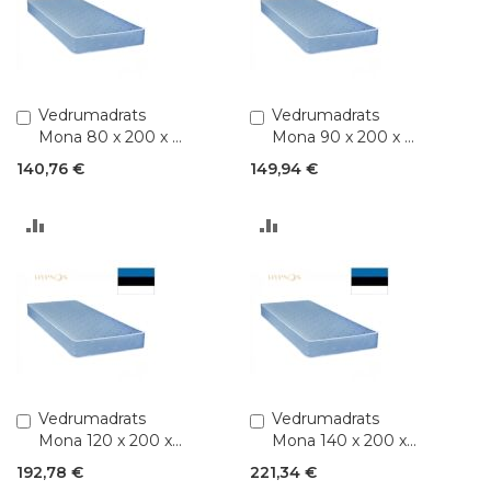
Lisa
Vedrumadrats
Lisa
Vedrumadrats
ostukorvi
ostukorvi
Mona 80 x 200 x K
Mona 90 x 200 x K
17 cm (Bonnell 2,2)
17 cm (Bonnell 2,2)
140,76 €
149,94 €
LISA
LISA
VÕRDLUSESSE
VÕRDLUSESSE
Lisa
Vedrumadrats
Lisa
Vedrumadrats
ostukorvi
ostukorvi
Mona 120 x 200 x
Mona 140 x 200 x
K 17 cm (Bonnell
K 17 cm (Bonnell
192,78 €
221,34 €
2,2)
2,2)