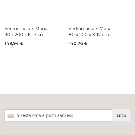
Vedrumadrats Mona
Vedrumadrats Mona
90 x 200 x K 17 cm
80 x 200 x K 17 cm
(Bonnell 2,2)
(Bonnell 2,2)
149,94 €
140,76 €
Liitu
Liitu
meie
uudiskirjaga!