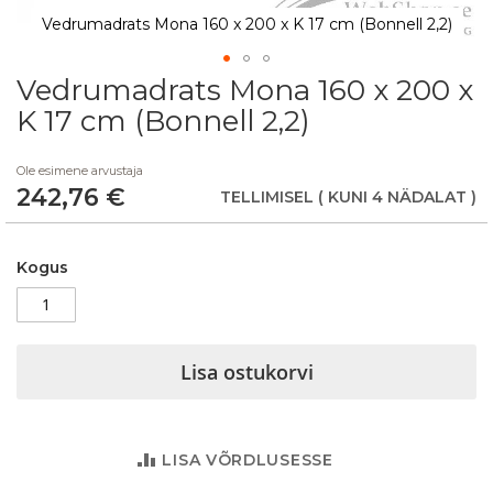
Vedrumadrats Mona 160 x 200 x K 17 cm (Bonnell 2,2)
Vedrumadrats Mona 160 x 200 x
Skip
to
K 17 cm (Bonnell 2,2)
the
beginning
Ole esimene arvustaja
of
242,76 €
the
TELLIMISEL
( KUNI 4 NÄDALAT )
images
gallery
Kogus
Lisa ostukorvi
LISA VÕRDLUSESSE