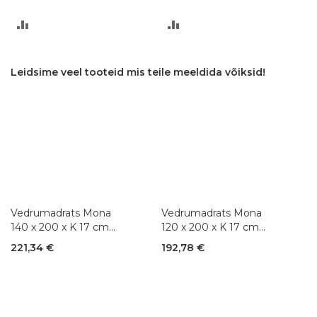
LISA
LISA
VÕRDLUSESSE
VÕRDLUSESSE
Leidsime veel tooteid mis teile meeldida võiksid!
Vedrumadrats Mona
Vedrumadrats Mona
140 x 200 x K 17 cm
120 x 200 x K 17 cm
(Bonnell 2,2)
(Bonnell 2,2)
221,34 €
192,78 €