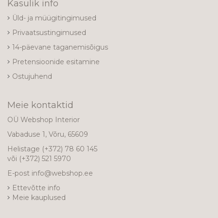
Kasulik info
Üld- ja müügitingimused
Privaatsustingimused
14-päevane taganemisõigus
Pretensioonide esitamine
Ostujuhend
Meie kontaktid
OÜ Webshop Interior
Vabaduse 1, Võru, 65609
Helistage
(+372) 78 60 145
või
(+372) 521 5970
E-post
info@webshop.ee
Ettevõtte info
Meie kauplused