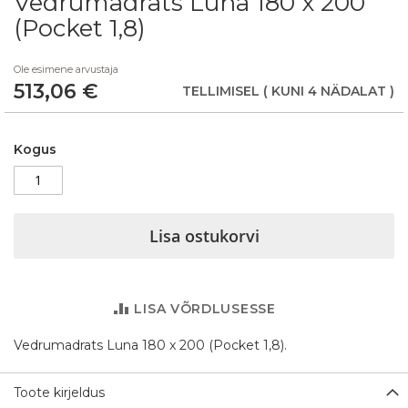
Vedrumadrats Luna 180 x 200
to
(Pocket 1,8)
the
beginning
Ole esimene arvustaja
of
513,06 €
the
TELLIMISEL
( KUNI 4 NÄDALAT )
images
gallery
Kogus
Lisa ostukorvi
LISA VÕRDLUSESSE
Vedrumadrats Luna 180 x 200 (Pocket 1,8).
Toote kirjeldus