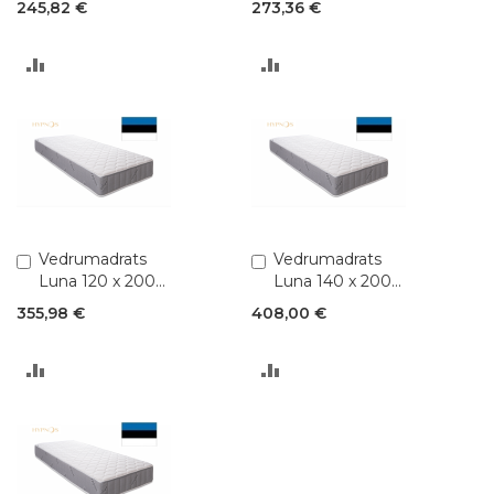
245,82 €
273,36 €
LISA
LISA
VÕRDLUSESSE
VÕRDLUSESSE
Lisa
Vedrumadrats
Lisa
Vedrumadrats
ostukorvi
ostukorvi
Luna 120 x 200
Luna 140 x 200
(Pocket 1,8)
(Pocket 1,8)
355,98 €
408,00 €
LISA
LISA
VÕRDLUSESSE
VÕRDLUSESSE