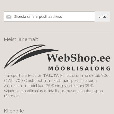
Liitu
Liitu
meie
uudiskirjaga!
Meist lähemalt
Transport üle Eesti on
TASUTA
, kui ostusumma ületab 700
€. Alla 700 € ostu puhul maksab transport Teie kodu
välisukseni mandril kuni 25 € ning saartel kuni 39 €.
Vajadusel on võimalus tellida lisateenusena kauba tuppa
tõstmise.
Kliendile