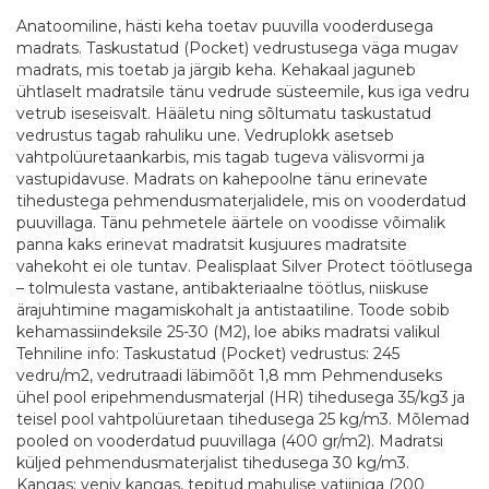
Anatoomiline, hästi keha toetav puuvilla vooderdusega
madrats. Taskustatud (Pocket) vedrustusega väga mugav
madrats, mis toetab ja järgib keha. Kehakaal jaguneb
ühtlaselt madratsile tänu vedrude süsteemile, kus iga vedru
vetrub iseseisvalt. Hääletu ning sõltumatu taskustatud
vedrustus tagab rahuliku une. Vedruplokk asetseb
vahtpolüuretaankarbis, mis tagab tugeva välisvormi ja
vastupidavuse. Madrats on kahepoolne tänu erinevate
tihedustega pehmendusmaterjalidele, mis on vooderdatud
puuvillaga. Tänu pehmetele äärtele on voodisse võimalik
panna kaks erinevat madratsit kusjuures madratsite
vahekoht ei ole tuntav. Pealisplaat Silver Protect töötlusega
– tolmulesta vastane, antibakteriaalne töötlus, niiskuse
ärajuhtimine magamiskohalt ja antistaatiline. Toode sobib
kehamassiindeksile 25-30 (M2), loe abiks madratsi valikul
Tehniline info: Taskustatud (Pocket) vedrustus: 245
vedru/m2, vedrutraadi läbimõõt 1,8 mm Pehmenduseks
ühel pool eripehmendusmaterjal (HR) tihedusega 35/kg3 ja
teisel pool vahtpolüuretaan tihedusega 25 kg/m3. Mõlemad
pooled on vooderdatud puuvillaga (400 gr/m2). Madratsi
küljed pehmendusmaterjalist tihedusega 30 kg/m3.
Kangas: veniv kangas, tepitud mahulise vatiiniga (200