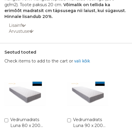
gr/m2). Toote paksus 20 cm.
Võimalik on tellida ka
erimõõt madratsit cm täpsusega nii laiust, kui sügavust.
Hinnale lisandub 20%.
Lisainfo
Arvustused
Seotud tooted
vali kõik
Check items to add to the cart or
Lisa
Vedrumadrats
Lisa
Vedrumadrats
ostukorvi
ostukorvi
Luna 80 x 200
Luna 90 x 200
(Pocket 1,8)
(Pocket 1,8)