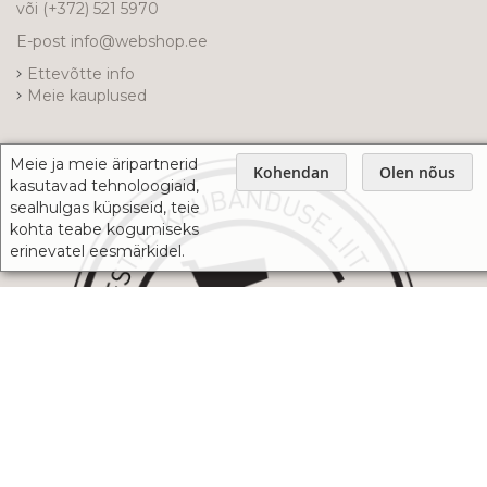
või
(+372) 521 5970
E-post
info@webshop.ee
Ettevõtte info
Meie kauplused
Meie ja meie äripartnerid
Kohendan
Olen nõus
kasutavad tehnoloogiaid,
sealhulgas küpsiseid, teie
kohta teabe kogumiseks
erinevatel eesmärkidel.