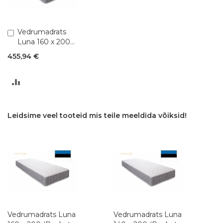
Lisa
Vedrumadrats
ostukorvi
Luna 160 x 200
(Pocket 1,8)
455,94 €
LISA
VÕRDLUSESSE
Leidsime veel tooteid mis teile meeldida võiksid!
Vedrumadrats Luna
Vedrumadrats Luna