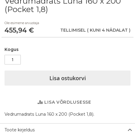
Vedrumadrats Luna 160 x 200
to
(Pocket 1,8)
the
beginning
Ole esimene arvustaja
of
455,94 €
the
TELLIMISEL
( KUNI 4 NÄDALAT )
images
gallery
Kogus
Lisa ostukorvi
LISA VÕRDLUSESSE
Vedrumadrats Luna 160 x 200 (Pocket 1,8).
Toote kirjeldus