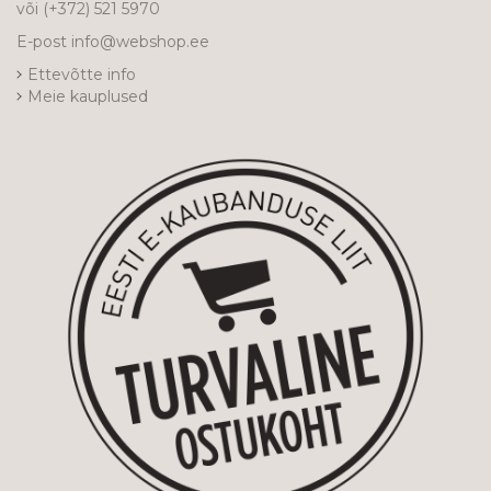
või
(+372) 521 5970
E-post
info@webshop.ee
Ettevõtte info
Meie kauplused