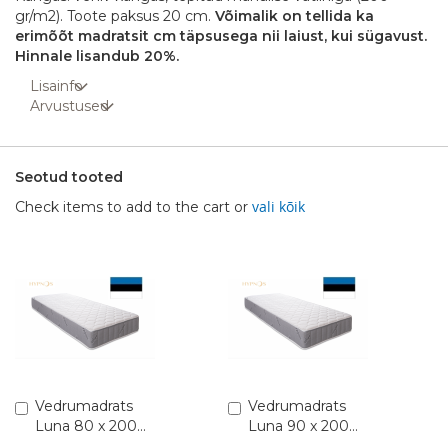
gr/m2). Toote paksus 20 cm.
Võimalik on tellida ka
erimõõt madratsit cm täpsusega nii laiust, kui sügavust.
Hinnale lisandub 20%.
Lisainfo
Arvustused
Seotud tooted
vali kõik
Check items to add to the cart or
Lisa
Vedrumadrats
Lisa
Vedrumadrats
ostukorvi
ostukorvi
Luna 80 x 200
Luna 90 x 200
(Pocket 1,8)
(Pocket 1,8)