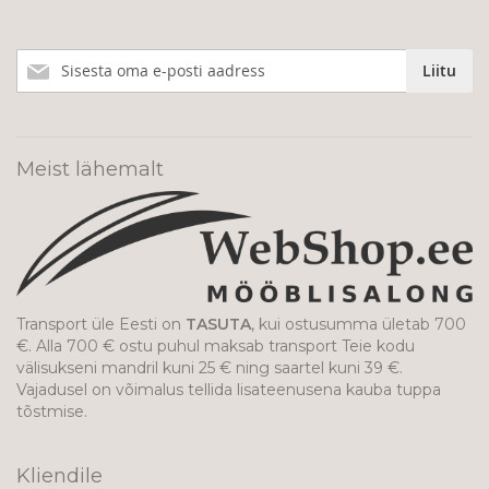
Liitu
Liitu
meie
uudiskirjaga!
Meist lähemalt
Transport üle Eesti on
TASUTA
, kui ostusumma ületab 700
€. Alla 700 € ostu puhul maksab transport Teie kodu
välisukseni mandril kuni 25 € ning saartel kuni 39 €.
Vajadusel on võimalus tellida lisateenusena kauba tuppa
tõstmise.
Kliendile