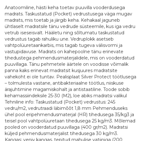
Anatoomiline, hästi keha toetav puuvilla vooderdusega
madrats. Taskustatud (Pocket) vedrustusega väga mugav
madrats, mis toetab ja järgib keha. Kehakaal jaguneb
ühtlaselt madratsile tänu vedrude süsteemile, kus iga vedru
vetrub iseseisvalt. Hääletu ning sõltumatu taskustatud
vedrustus tagab rahuliku une. Vedruplokk asetseb
vahtpolüuretaankarbis, mis tagab tugeva välisvormi ja
vastupidavuse. Madrats on kahepoolne tänu erinevate
tihedustega pehmendusmaterjalidele, mis on vooderdatud
puuvillaga. Tänu pehmetele äärtele on voodisse võimalik
panna kaks erinevat madratsit kusjuures madratsite
vahekoht ei ole tuntav. Pealisplaat Silver Protect töötlusega
– tolmulesta vastane, antibakteriaalne töötlus, niiskuse
ärajuhtimine magamiskohalt ja antistaatiline. Toode sobib
kehamassiindeksile 25-30 (M2), loe abiks madratsi valikul
Tehniline info: Taskustatud (Pocket) vedrustus: 245
vedru/m2, vedrutraadi läbimõõt 1,8 mm Pehmenduseks
ühel pool eripehmendusmaterjal (HR) tihedusega 35/kg3 ja
teisel pool vahtpolüuretaan tihedusega 25 kg/m3. Mõlemad
pooled on vooderdatud puuvillaga (400 gr/m2). Madratsi
küljed pehmendusmaterjalist tihedusega 30 kg/m3.
Kangas: veniv kangas, tepitud mahulise vatiiniga (200