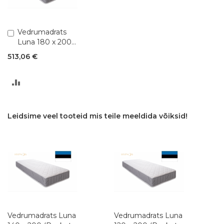
Lisa
Vedrumadrats
ostukorvi
Luna 180 x 200
(Pocket 1,8)
513,06 €
LISA
VÕRDLUSESSE
Leidsime veel tooteid mis teile meeldida võiksid!
Vedrumadrats Luna
Vedrumadrats Luna