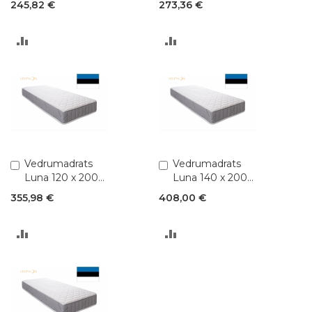
245,82 €
273,36 €
LISA
LISA
VÕRDLUSESSE
VÕRDLUSESSE
Lisa
Vedrumadrats
Lisa
Vedrumadrats
ostukorvi
ostukorvi
Luna 120 x 200
Luna 140 x 200
(Pocket 1,8)
(Pocket 1,8)
355,98 €
408,00 €
LISA
LISA
VÕRDLUSESSE
VÕRDLUSESSE