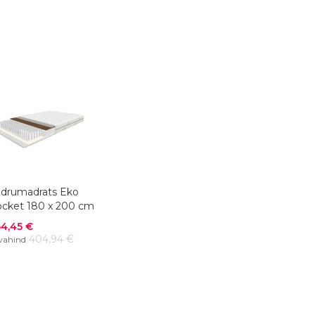
VÕRDLUSESSE
drumadrats Eko
cket 180 x 200 cm
odushind
4,45 €
404,94 €
vahind