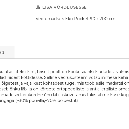
LISA VÕRDLUSESSE
Vedrumadrats Eko Pocket 90 x 200 cm
ed
alse lateksi kiht, teiselt poolt on kookospähkli kiududest valmi
adi riidest kottidesse. Selline vedrusüsteem võtab inimese keha j
ust õigetest ja vajalikest kohtadest tuge, mis toob esile madratsi
laseb õhku läbi ja on kõrgete ortopeediliste ja antiallergiliste o
d omadused, erakordne õhu läbilaskuvus, mis takistab niiskuse ko
kangaga (~30% puuvilla,~70% polüestrit).