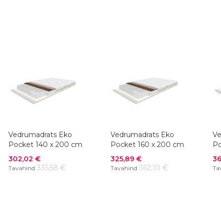
VÕRDLUSESSE
VÕRDLUSESSE
Vedrumadrats Eko
Vedrumadrats Eko
Ve
Pocket 140 x 200 cm
Pocket 160 x 200 cm
Po
Soodushind
Soodushind
So
302,02 €
325,89 €
36
335,58 €
362,10 €
Tavahind
Tavahind
Ta