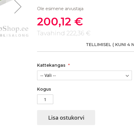
Ole esimene arvustaja
200,12 €
Soodushind
Tavahind
222,36 €
Vedrumadrats Eko Pocket
TELLIMISEL
( KUNI 4 
Kattekangas
Kogus
Lisa ostukorvi