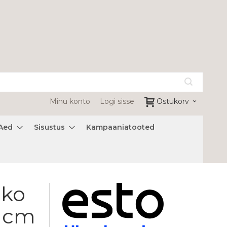
Minu konto
Logi sisse
Ostukorv
Aed
Sisustus
Kampaaniatooted
Eko
0 cm