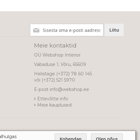
Liitu
Liitu
meie
uudiskirjaga!
Meie kontaktid
OÜ Webshop Interior
Vabaduse 1, Võru, 65609
Helistage
(+372) 78 60 145
või
(+372) 521 5970
E-post
info@webshop.ee
Ettevõtte info
Meie kauplused
alhulgas
Kohendan
Olen nõus