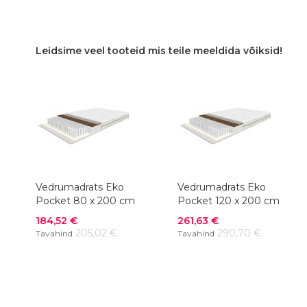
VÕRDLUSESSE
VÕRDLUSESSE
Leidsime veel tooteid mis teile meeldida võiksid!
Vedrumadrats Eko
Vedrumadrats Eko
Pocket 80 x 200 cm
Pocket 120 x 200 cm
Soodushind
Soodushind
184,52 €
261,63 €
205,02 €
290,70 €
Tavahind
Tavahind