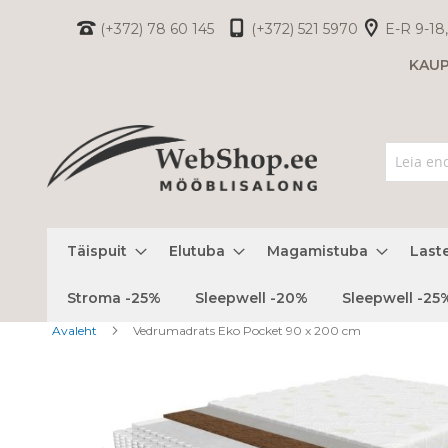
Skip
(+372) 78 60 145
(+372) 521 5970
E-R 9-18,
to
KAU
Content
Täispuit
Elutuba
Magamistuba
Last
Stroma -25%
Sleepwell -20%
Sleepwell -25
Avaleht
Vedrumadrats Eko Pocket 90 x 200 cm
Skip
to
the
end