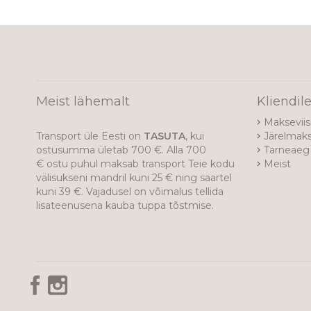
Meist lähemalt
Kliendil
Makseviis
Transport üle Eesti on
TASUTA
, kui
Järelmak
ostusumma ületab 700 €. Alla 700
Tarneaeg 
€ ostu puhul maksab transport Teie kodu
Meist
välisukseni mandril kuni 25 € ning saartel
kuni 39 €. Vajadusel on võimalus tellida
lisateenusena kauba tuppa tõstmise.