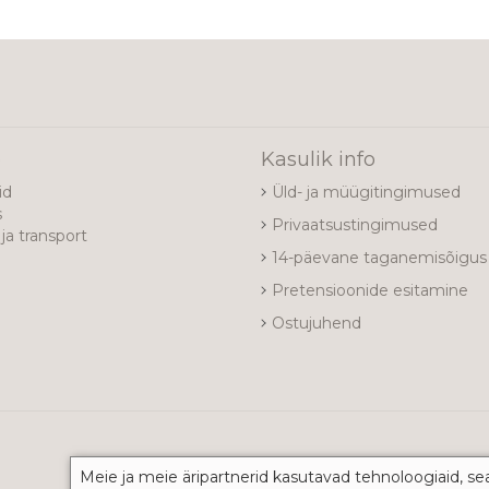
e
Kasulik info
id
Üld- ja müügitingimused
s
Privaatsustingimused
ja transport
14-päevane taganemisõigus
Pretensioonide esitamine
Ostujuhend
Meie ja meie äripartnerid kasutavad tehnoloogiaid, se