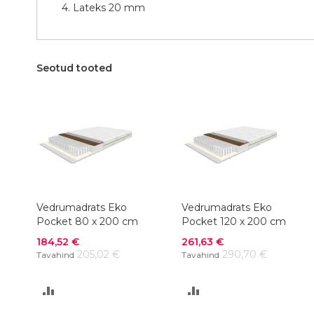
4. Lateks 20 mm
Seotud tooted
Vedrumadrats Eko
Vedrumadrats Eko
Pocket 80 x 200 cm
Pocket 120 x 200 cm
Soodushind
Soodushind
184,52 €
261,63 €
205,02 €
290,70 €
Tavahind
Tavahind
LISA
LISA