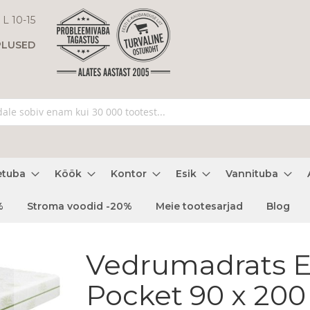
 L 10-15
PLUSED
etuba
Köök
Kontor
Esik
Vannituba
%
Stroma voodid -20%
Meie tootesarjad
Blog
Vedrumadrats 
Pocket 90 x 20