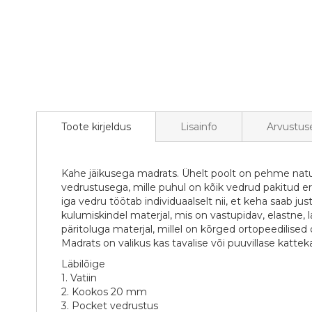
Toote kirjeldus
Lisainfo
Arvustus
Kahe jäikusega madrats. Ühelt poolt on pehme natura
vedrustusega, mille puhul on kõik vedrud pakitud erl
iga vedru töötab individuaalselt nii, et keha saab j
kulumiskindel materjal, mis on vastupidav, elastne, 
päritoluga materjal, millel on kõrged ortopeedilise
Madrats on valikus kas tavalise või puuvillase katte
Läbilõige
1. Vatiin
2. Kookos 20 mm
3. Pocket vedrustus