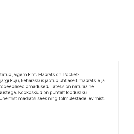
statud jäigem kiht. Madrats on Pocket-
ärgi kuju, keharaskus jaotub ühtlaselt madratsile ja
 ortopeedilised omadused. Lateks on naturaalne
madustega. Kookoskiud on puhtalt loodusliku
gunemist madratsi sees ning tolmulestade levimist.