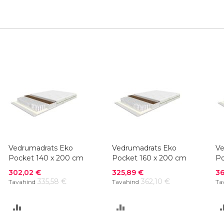
Vedrumadrats Eko
Vedrumadrats Eko
Ve
Pocket 140 x 200 cm
Pocket 160 x 200 cm
Po
Soodushind
Soodushind
So
302,02 €
325,89 €
36
335,58 €
362,10 €
Tavahind
Tavahind
Ta
LISA
LISA