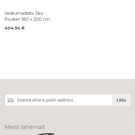
Vedrumadrats Eko
Pocket 180 x 200 cm
404,94 €
Liitu
Liitu
meie
uudiskirjaga!
Meist lähemalt