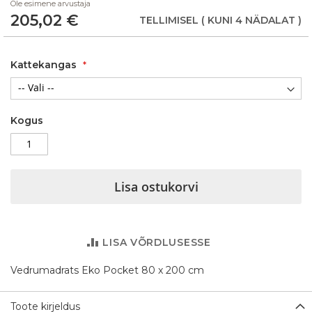
Ole esimene arvustaja
of
205,02 €
the
TELLIMISEL
( KUNI 4 NÄDALAT )
images
gallery
Kattekangas
Kogus
Lisa ostukorvi
LISA VÕRDLUSESSE
Vedrumadrats Eko Pocket 80 x 200 cm
Toote kirjeldus