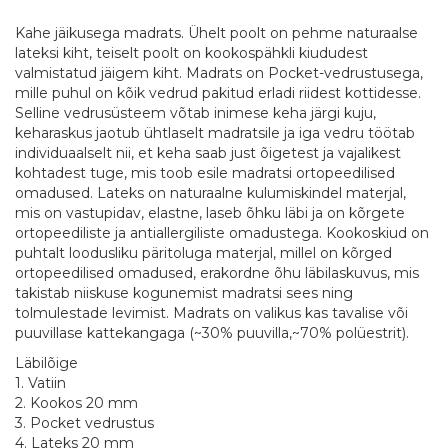
Kahe jäikusega madrats. Ühelt poolt on pehme naturaalse
lateksi kiht, teiselt poolt on kookospähkli kiududest
valmistatud jäigem kiht. Madrats on Pocket-vedrustusega,
mille puhul on kõik vedrud pakitud erladi riidest kottidesse.
Selline vedrusüsteem võtab inimese keha järgi kuju,
keharaskus jaotub ühtlaselt madratsile ja iga vedru töötab
individuaalselt nii, et keha saab just õigetest ja vajalikest
kohtadest tuge, mis toob esile madratsi ortopeedilised
omadused. Lateks on naturaalne kulumiskindel materjal,
mis on vastupidav, elastne, laseb õhku läbi ja on kõrgete
ortopeediliste ja antiallergiliste omadustega. Kookoskiud on
puhtalt loodusliku päritoluga materjal, millel on kõrged
ortopeedilised omadused, erakordne õhu läbilaskuvus, mis
takistab niiskuse kogunemist madratsi sees ning
tolmulestade levimist. Madrats on valikus kas tavalise või
puuvillase kattekangaga (~30% puuvilla,~70% polüestrit).
Läbilõige
1. Vatiin
2. Kookos 20 mm
3. Pocket vedrustus
4. Lateks 20 mm