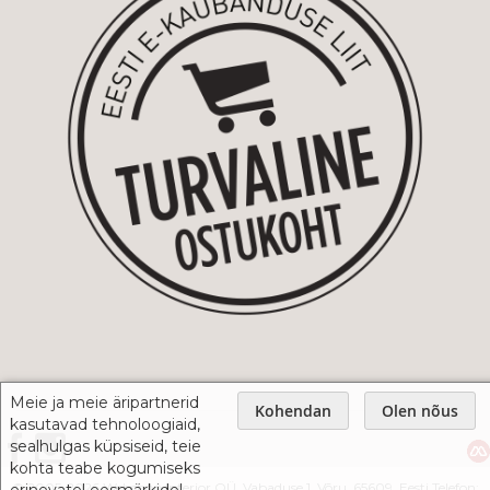
Meie ja meie äripartnerid
Kohendan
Olen nõus
kasutavad tehnoloogiaid,
sealhulgas küpsiseid, teie
kohta teabe kogumiseks
© 2005-2026 Webshop Interior OÜ, Vabaduse 1, Võru, 65609, Eesti Telefon: