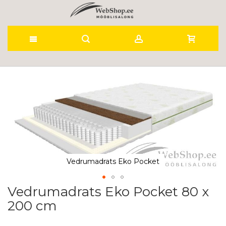
Skip
to
Skip
to
Content
the
end
of
the
images
gallery
Vedrumadrats Eko Pocket
Vedrumadrats Eko Pocket 80 x
Skip
to
200 cm
the
beginning