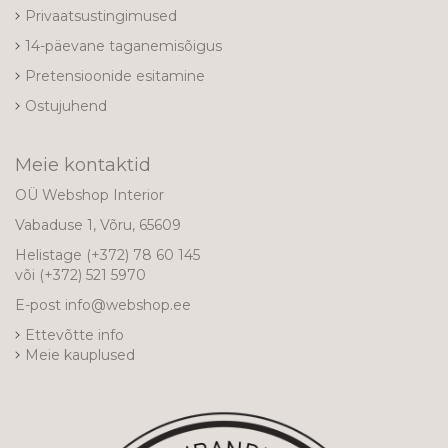
Privaatsustingimused
14-päevane taganemisõigus
Pretensioonide esitamine
Ostujuhend
Meie kontaktid
OÜ Webshop Interior
Vabaduse 1, Võru, 65609
Helistage
(+372) 78 60 145
või
(+372) 521 5970
E-post
info@webshop.ee
Ettevõtte info
Meie kauplused