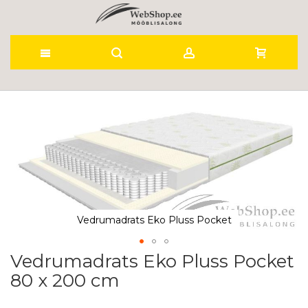
Skip
to
Skip
to
Content
the
end
of
the
images
gallery
Vedrumadrats Eko Pluss Pocket
Vedrumadrats Eko Pluss Pocket
Skip
to
80 x 200 cm
the
beginning