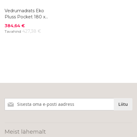
Vedrumadrats Eko
Pluss Pocket 180 x
200 cm
Soodushind
384,64 €
427,38 €
Tavahind
Liitu
Liitu
meie
uudiskirjaga!
Meist lähemalt