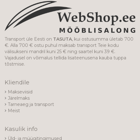
Transport üle Eesti on
TASUTA
, kui ostusumma ületab 700
€. Alla 700 € ostu puhul maksab transport Teie kodu
välisukseni mandril kuni 25 € ning saartel kuni 39 €.
Vajadusel on võimalus tellida lisateenusena kauba tuppa
tõstmise.
Kliendile
Makseviisid
Järelmaks
Tarneaeg ja transport
Meist
Kasulik info
Üld- ja müügitingimused