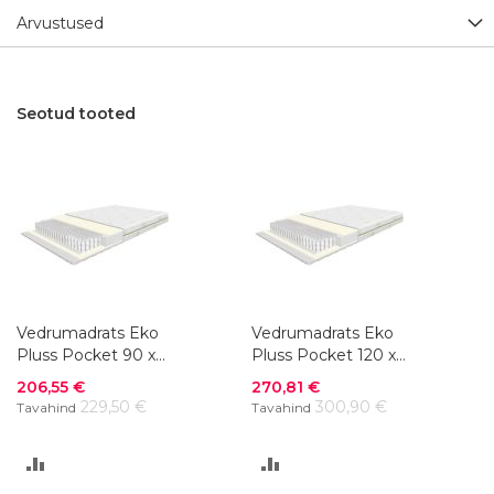
Arvustused
Seotud tooted
Vedrumadrats Eko
Vedrumadrats Eko
Pluss Pocket 90 x
Pluss Pocket 120 x
200 cm
200 cm
Soodushind
Soodushind
206,55 €
270,81 €
229,50 €
300,90 €
Tavahind
Tavahind
LISA
LISA