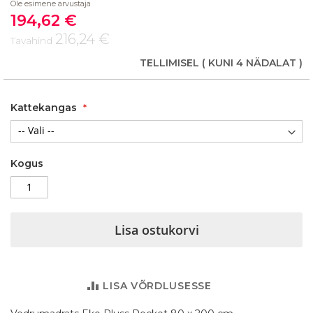
Ole esimene arvustaja
of
194,62 €
the
Soodushind
images
216,24 €
Tavahind
gallery
TELLIMISEL
( KUNI 4 NÄDALAT )
Kattekangas
Kogus
Lisa ostukorvi
LISA VÕRDLUSESSE