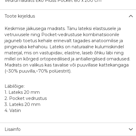
Vedrumadrats Eko Pluss Pocket 80 x 200 cm
Toote kirjeldus
Keskmise jäikusega madrats. Tänu lateksi elastsusele ja
vetruvusele ning Pocket-vedrustuse kombinatsioonile
jaguneb toetus kehale erinevalt tagades anatoomilise ja
pingevaba kehahoiu. Lateks on naturaalne kulumiskindel
materjal, mis on vastupidav, elastne, laseb õhku läbi ning
millel on kõrged ortopeedilised ja antiallergilised omadused.
Madrats on valikus kas tavalise või puuvillase kattekangaga
(~30% puuvilla,~70% polüestrit).
Läbilõige:
1. Lateks 20 mm
2. Pocket vedrustus
3. Lateks 20 mm
4. Vatiin
Lisainfo