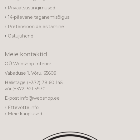
Privaatsustingimused
14-päevane taganemisõigus
Pretensioonide esitamine
Ostujuhend
Meie kontaktid
OÜ Webshop Interior
Vabaduse 1, Võru, 65609
Helistage
(+372) 78 60 145
või
(+372) 521 5970
E-post
info@webshop.ee
Ettevõtte info
Meie kauplused