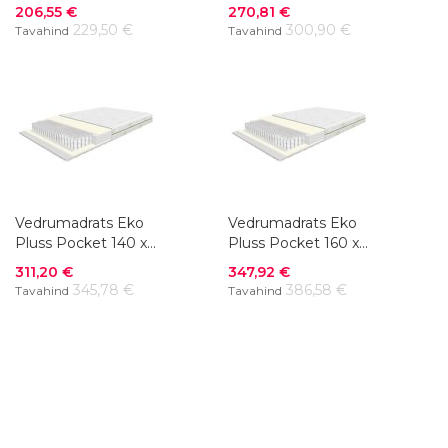
200 cm
200 cm
Soodushind
Soodushind
206,55 €
270,81 €
229,50 €
300,90 €
Tavahind
Tavahind
Vedrumadrats Eko
Vedrumadrats Eko
Pluss Pocket 140 x
Pluss Pocket 160 x
200 cm
200 cm
Soodushind
Soodushind
311,20 €
347,92 €
345,78 €
386,58 €
Tavahind
Tavahind