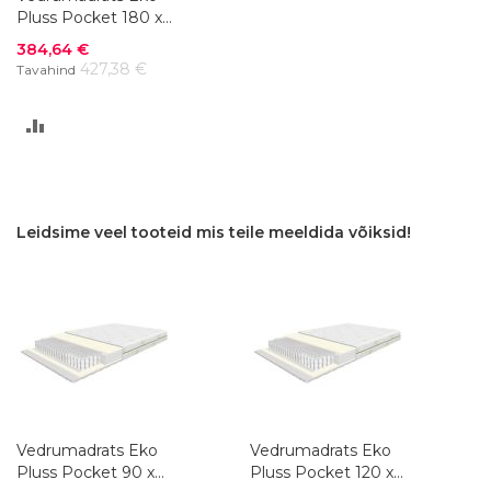
Pluss Pocket 180 x
200 cm
Soodushind
384,64 €
427,38 €
Tavahind
LISA
VÕRDLUSESSE
Leidsime veel tooteid mis teile meeldida võiksid!
Vedrumadrats Eko
Vedrumadrats Eko
Pluss Pocket 90 x
Pluss Pocket 120 x