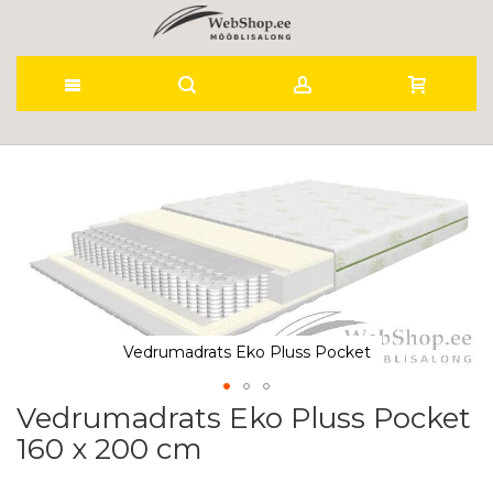
Skip
to
Skip
to
Content
the
end
of
the
images
gallery
Vedrumadrats Eko Pluss Pocket
Vedrumadrats Eko Pluss Pocket
Skip
to
160 x 200 cm
the
beginning