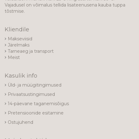
Vajadusel on võimalus tellida lisateenusena kauba tuppa
tõstmise.
Kliendile
Makseviisid
Järelmaks
Tarneaeg ja transport
Meist
Kasulik info
Üld- ja müügitingimused
Privaatsustingimused
14-päevane taganemisõigus
Pretensioonide esitamine
Ostujuhend