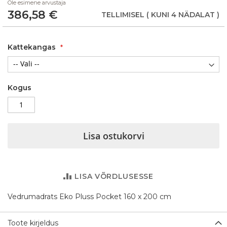
Ole esimene arvustaja
of
386,58 €
the
TELLIMISEL
( KUNI 4 NÄDALAT )
images
gallery
Kattekangas
Kogus
Lisa ostukorvi
LISA VÕRDLUSESSE
Vedrumadrats Eko Pluss Pocket 160 x 200 cm
Toote kirjeldus