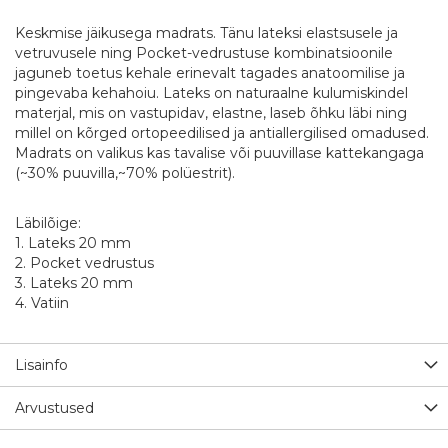
Keskmise jäikusega madrats. Tänu lateksi elastsusele ja
vetruvusele ning Pocket-vedrustuse kombinatsioonile
jaguneb toetus kehale erinevalt tagades anatoomilise ja
pingevaba kehahoiu. Lateks on naturaalne kulumiskindel
materjal, mis on vastupidav, elastne, laseb õhku läbi ning
millel on kõrged ortopeedilised ja antiallergilised omadused.
Madrats on valikus kas tavalise või puuvillase kattekangaga
(~30% puuvilla,~70% polüestrit).
Läbilõige:
1. Lateks 20 mm
2. Pocket vedrustus
3. Lateks 20 mm
4. Vatiin
Lisainfo
Arvustused