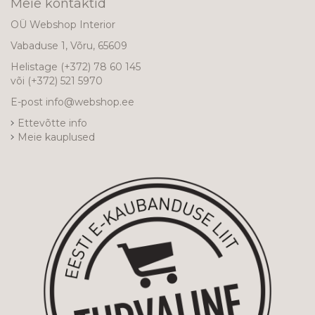
Meie kontaktid
OÜ Webshop Interior
Vabaduse 1, Võru, 65609
Helistage
(+372) 78 60 145
või
(+372) 521 5970
E-post
info@webshop.ee
Ettevõtte info
Meie kauplused