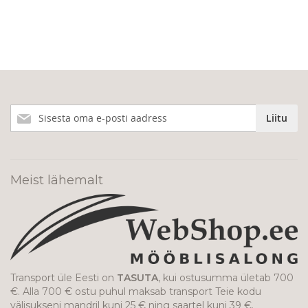
Liitu
Liitu
meie
uudiskirjaga!
Meist lähemalt
Transport üle Eesti on
TASUTA
, kui ostusumma ületab 700
€. Alla 700 € ostu puhul maksab transport Teie kodu
välisukseni mandril kuni 25 € ning saartel kuni 39 €.