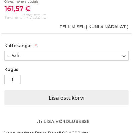
Ole esimene arvustaja
of
161,57 €
the
Soodushind
images
179,52 €
Tavahind
gallery
TELLIMISEL
( KUNI 4 NÄDALAT )
Kattekangas
Kogus
Lisa ostukorvi
LISA VÕRDLUSESSE