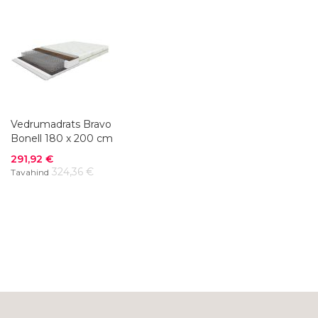
Vedrumadrats Bravo
Bonell 180 x 200 cm
Soodushind
291,92 €
324,36 €
Tavahind