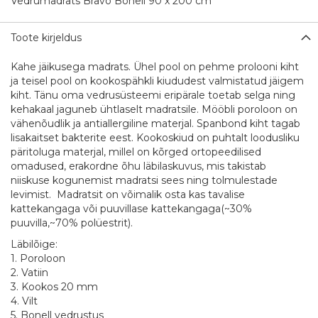
Vedrumadrats Bravo Bonell 90 x 200 cm
Toote kirjeldus
Kahe jäikusega madrats. Ühel pool on pehme prolooni kiht
ja teisel pool on kookospähkli kiududest valmistatud jäigem
kiht. Tänu oma vedrusüsteemi eripärale toetab selga ning
kehakaal jaguneb ühtlaselt madratsile. Mööbli poroloon on
vähenõudlik ja antiallergiline materjal. Spanbond kiht tagab
lisakaitset bakterite eest. Kookoskiud on puhtalt loodusliku
päritoluga materjal, millel on kõrged ortopeedilised
omadused, erakordne õhu läbilaskuvus, mis takistab
niiskuse kogunemist madratsi sees ning tolmulestade
levimist. Madratsit on võimalik osta kas tavalise
kattekangaga või puuvillase kattekangaga(~30%
puuvilla,~70% polüestrit).
Läbilõige:
1. Poroloon
2. Vatiin
3. Kookos 20 mm
4. Vilt
5. Bonell vedrustus