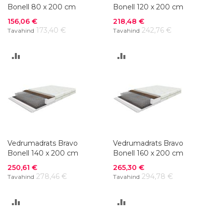
Bonell 80 x 200 cm
Bonell 120 x 200 cm
Soodushind
Soodushind
156,06 €
218,48 €
173,40 €
242,76 €
Tavahind
Tavahind
LISA
LISA
VÕRDLUSESSE
VÕRDLUSESSE
Vedrumadrats Bravo
Vedrumadrats Bravo
Bonell 140 x 200 cm
Bonell 160 x 200 cm
Soodushind
Soodushind
250,61 €
265,30 €
278,46 €
294,78 €
Tavahind
Tavahind
LISA
LISA
VÕRDLUSESSE
VÕRDLUSESSE