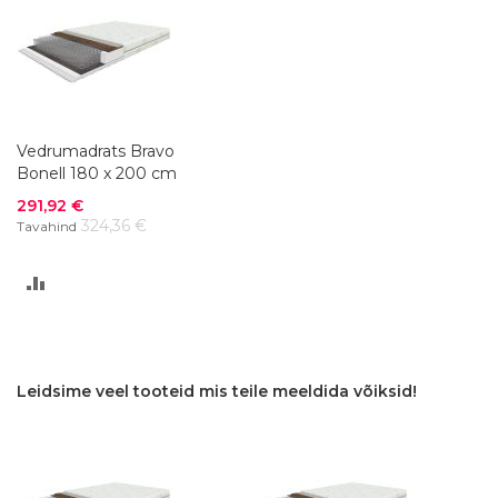
Vedrumadrats Bravo
Bonell 180 x 200 cm
Soodushind
291,92 €
324,36 €
Tavahind
LISA
VÕRDLUSESSE
Leidsime veel tooteid mis teile meeldida võiksid!