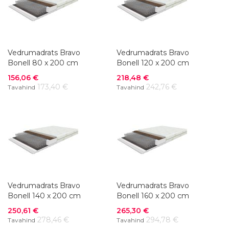
Vedrumadrats Bravo
Vedrumadrats Bravo
Bonell 80 x 200 cm
Bonell 120 x 200 cm
Soodushind
Soodushind
156,06 €
218,48 €
173,40 €
242,76 €
Tavahind
Tavahind
Vedrumadrats Bravo
Vedrumadrats Bravo
Bonell 140 x 200 cm
Bonell 160 x 200 cm
Soodushind
Soodushind
250,61 €
265,30 €
278,46 €
294,78 €
Tavahind
Tavahind