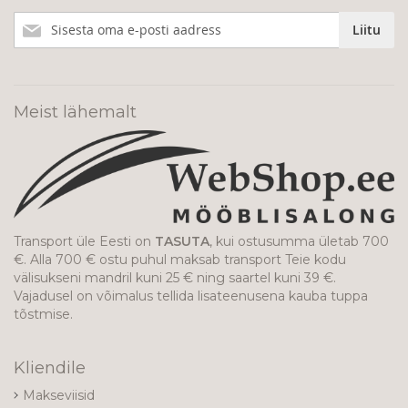
Liitu
Liitu
meie
uudiskirjaga!
Meist lähemalt
Transport üle Eesti on
TASUTA
, kui ostusumma ületab 700
€. Alla 700 € ostu puhul maksab transport Teie kodu
välisukseni mandril kuni 25 € ning saartel kuni 39 €.
Vajadusel on võimalus tellida lisateenusena kauba tuppa
tõstmise.
Kliendile
Makseviisid