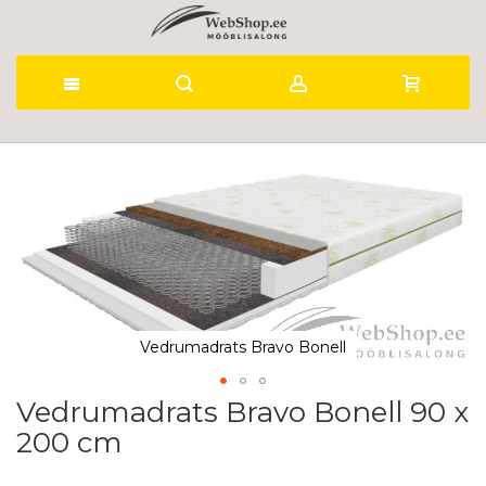
Skip
to
Skip
to
Content
the
end
of
the
images
gallery
Vedrumadrats Bravo Bonell
Vedrumadrats Bravo Bonell 90 x
Skip
to
200 cm
the
beginning