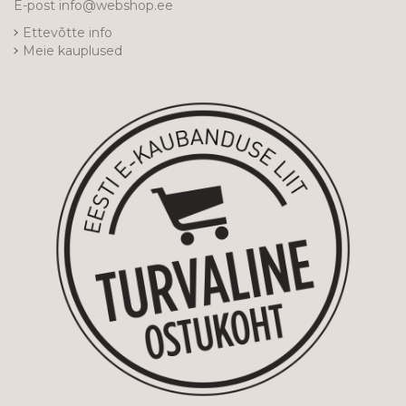
E-post
info@webshop.ee
Ettevõtte info
Meie kauplused