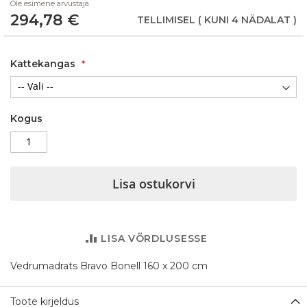
Ole esimene arvustaja
of
294,78 €
the
TELLIMISEL
( KUNI 4 NÄDALAT )
images
gallery
Kattekangas
Kogus
Lisa ostukorvi
LISA VÕRDLUSESSE
Vedrumadrats Bravo Bonell 160 x 200 cm
Toote kirjeldus