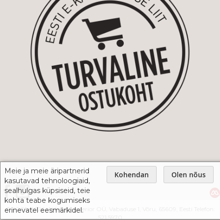
Meie ja meie äripartnerid
Kohendan
Olen nõus
kasutavad tehnoloogiaid,
sealhulgas küpsiseid, teie
kohta teabe kogumiseks
© 2005-2026 Webshop Interior OÜ, Vabaduse 1, Võru, 65609, Eesti Telefon:
erinevatel eesmärkidel.
521 5970