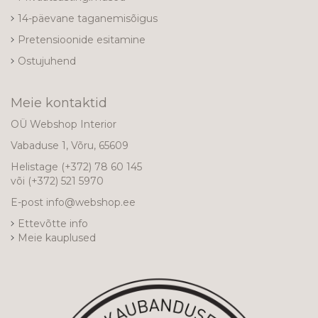
14-päevane taganemisõigus
Pretensioonide esitamine
Ostujuhend
Meie kontaktid
OÜ Webshop Interior
Vabaduse 1, Võru, 65609
Helistage
(+372) 78 60 145
või
(+372) 521 5970
E-post
info@webshop.ee
Ettevõtte info
Meie kauplused