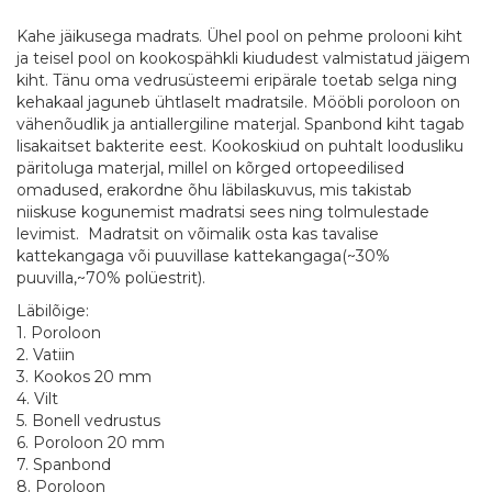
Kahe jäikusega madrats. Ühel pool on pehme prolooni kiht
ja teisel pool on kookospähkli kiududest valmistatud jäigem
kiht. Tänu oma vedrusüsteemi eripärale toetab selga ning
kehakaal jaguneb ühtlaselt madratsile. Mööbli poroloon on
vähenõudlik ja antiallergiline materjal. Spanbond kiht tagab
lisakaitset bakterite eest. Kookoskiud on puhtalt loodusliku
päritoluga materjal, millel on kõrged ortopeedilised
omadused, erakordne õhu läbilaskuvus, mis takistab
niiskuse kogunemist madratsi sees ning tolmulestade
levimist. Madratsit on võimalik osta kas tavalise
kattekangaga või puuvillase kattekangaga(~30%
puuvilla,~70% polüestrit).
Läbilõige:
1. Poroloon
2. Vatiin
3. Kookos 20 mm
4. Vilt
5. Bonell vedrustus
6. Poroloon 20 mm
7. Spanbond
8. Poroloon