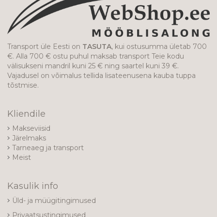
Transport üle Eesti on
TASUTA
, kui ostusumma ületab 700
€. Alla 700 € ostu puhul maksab transport Teie kodu
välisukseni mandril kuni 25 € ning saartel kuni 39 €.
Vajadusel on võimalus tellida lisateenusena kauba tuppa
tõstmise.
Kliendile
Makseviisid
Järelmaks
Tarneaeg ja transport
Meist
Kasulik info
Üld- ja müügitingimused
Privaatsustingimused