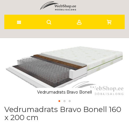
Skip
to
Skip
to
Content
the
end
of
the
images
gallery
Vedrumadrats Bravo Bonell
Vedrumadrats Bravo Bonell 160
Skip
to
x 200 cm
the
beginning