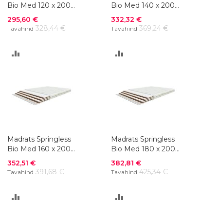
Bio Med 120 x 200
Bio Med 140 x 200
cm
cm
Soodushind
Soodushind
295,60 €
332,32 €
328,44 €
369,24 €
Tavahind
Tavahind
LISA
LISA
VÕRDLUSESSE
VÕRDLUSESSE
Madrats Springless
Madrats Springless
Bio Med 160 x 200
Bio Med 180 x 200
cm
cm
Soodushind
Soodushind
352,51 €
382,81 €
391,68 €
425,34 €
Tavahind
Tavahind
LISA
LISA
VÕRDLUSESSE
VÕRDLUSESSE