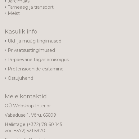
Järelmaks
Tarneaeg ja transport
Meist
Kasulik info
Üld- ja müügitingimused
Privaatsustingimused
14-päevane taganemisõigus
Pretensioonide esitamine
Ostujuhend
Meie kontaktid
OÜ Webshop Interior
Vabaduse 1, Võru, 65609
Helistage
(+372) 78 60 145
või
(+372) 521 5970