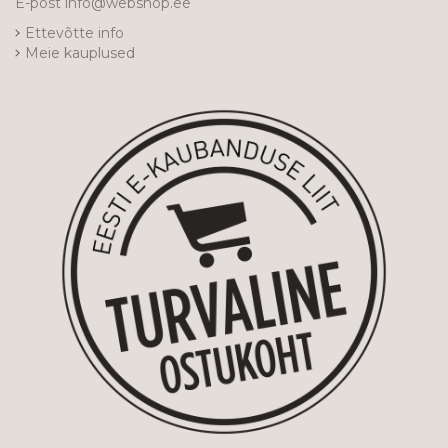
E-post
info@webshop.ee
Ettevõtte info
Meie kauplused