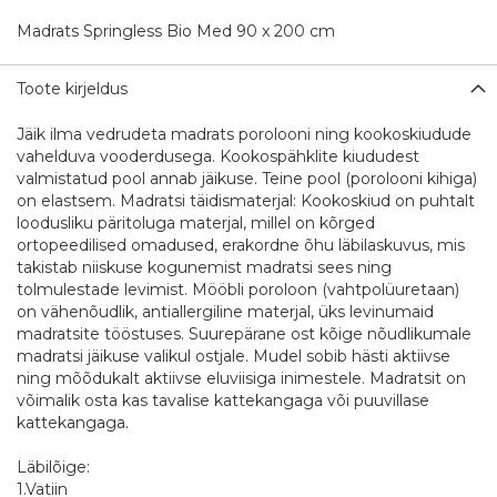
Madrats Springless Bio Med 90 x 200 cm
Toote kirjeldus
Jäik ilma vedrudeta madrats porolooni ning kookoskiudude
vahelduva vooderdusega. Kookospähklite kiududest
valmistatud pool annab jäikuse. Teine pool (porolooni kihiga)
on elastsem. Madratsi täidismaterjal: Kookoskiud on puhtalt
loodusliku päritoluga materjal, millel on kõrged
ortopeedilised omadused, erakordne õhu läbilaskuvus, mis
takistab niiskuse kogunemist madratsi sees ning
tolmulestade levimist. Mööbli poroloon (vahtpolüuretaan)
on vähenõudlik, antiallergiline materjal, üks levinumaid
madratsite tööstuses. Suurepärane ost kõige nõudlikumale
madratsi jäikuse valikul ostjale. Mudel sobib hästi aktiivse
ning mõõdukalt aktiivse eluviisiga inimestele. Madratsit on
võimalik osta kas tavalise kattekangaga või puuvillase
kattekangaga.
Läbilõige:
1.Vatiin