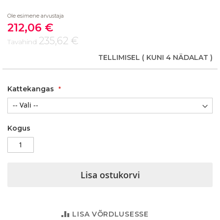
beginning
Ole esimene arvustaja
of
212,06 €
the
Soodushind
images
235,62 €
Tavahind
gallery
TELLIMISEL
( KUNI 4 NÄDALAT )
Kattekangas
Kogus
Lisa ostukorvi
LISA VÕRDLUSESSE