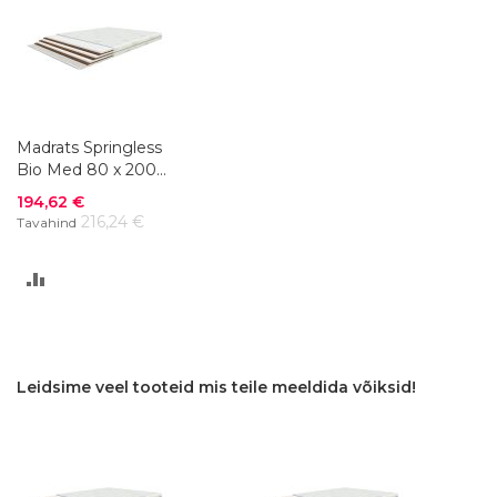
Madrats Springless
Bio Med 80 x 200
cm
Soodushind
194,62 €
216,24 €
Tavahind
LISA
VÕRDLUSESSE
Leidsime veel tooteid mis teile meeldida võiksid!