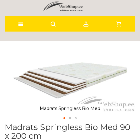
Skip
to
Skip
to
Content
the
end
of
the
images
gallery
Madrats Springless Bio Med
Madrats Springless Bio Med 90
Skip
to
x 200 cm
the