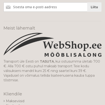
Liitu
Liitu
meie
uudiskirjaga!
Meist lähemalt
Transport üle Eesti on
TASUTA
, kui ostusumma ületab 700
€. Alla 700 € ostu puhul maksab transport Teie kodu
välisukseni mandril kuni 25 € ning saartel kuni 39 €.
Vajadusel on võimalus tellida lisateenusena kauba tuppa
tõstmise.
Kliendile
Makseviisid