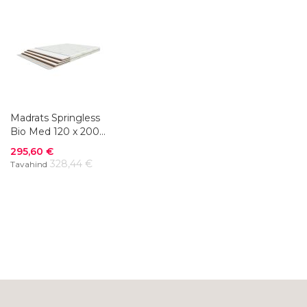
Madrats Springless
Bio Med 120 x 200
cm
Soodushind
295,60 €
328,44 €
Tavahind