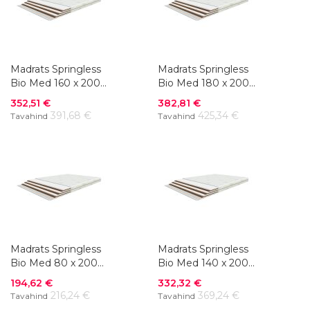
Madrats Springless
Madrats Springless
Bio Med 160 x 200
Bio Med 180 x 200
cm
cm
Soodushind
Soodushind
352,51 €
382,81 €
391,68 €
425,34 €
Tavahind
Tavahind
Madrats Springless
Madrats Springless
Bio Med 80 x 200
Bio Med 140 x 200
cm
cm
Soodushind
Soodushind
194,62 €
332,32 €
216,24 €
369,24 €
Tavahind
Tavahind