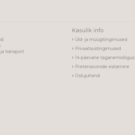
e
Kasulik info
id
Üld- ja müügitingimused
s
Privaatsustingimused
ja transport
14-päevane taganemisõigus
Pretensioonide esitamine
Ostujuhend