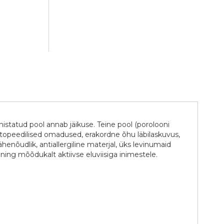
tatud pool annab jäikuse. Teine pool (porolooni
 ortopeedilised omadused, erakordne õhu läbilaskuvus,
enõudlik, antiallergiline materjal, üks levinumaid
 ning mõõdukalt aktiivse eluviisiga inimestele.