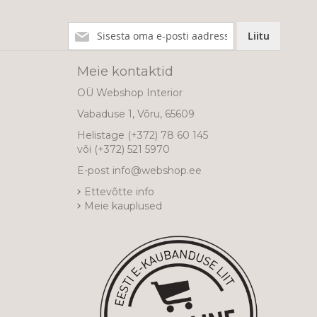
Liitu
Liitu
meie
uudiskirjaga!
Meie kontaktid
OÜ Webshop Interior
Vabaduse 1, Võru, 65609
Helistage
(+372) 78 60 145
või
(+372) 521 5970
E-post
info@webshop.ee
Ettevõtte info
Meie kauplused