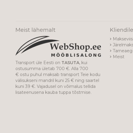
Meist lähemalt
Kliendil
Makseviis
Järelmak
Tarneaeg 
Meist
Transport üle Eesti on
TASUTA
, kui
ostusumma ületab 700 €. Alla 700
€ ostu puhul maksab transport Teie kodu
välisukseni mandril kuni 25 € ning saartel
kuni 39 €. Vajadusel on võimalus tellida
lisateenusena kauba tuppa tõstmise.