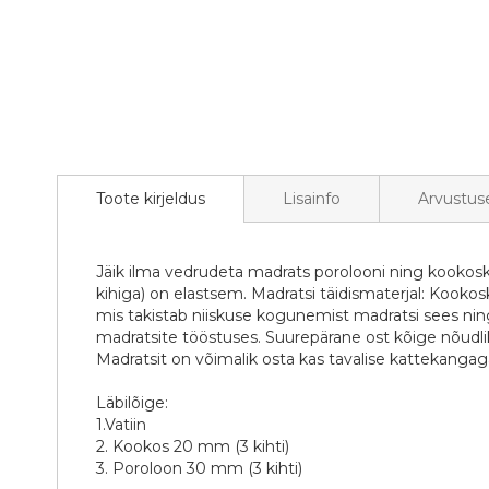
Toote kirjeldus
Lisainfo
Arvustus
Jäik ilma vedrudeta madrats porolooni ning kookos
kihiga) on elastsem. Madratsi täidismaterjal: Kookos
mis takistab niiskuse kogunemist madratsi sees ning
madratsite tööstuses. Suurepärane ost kõige nõudliku
Madratsit on võimalik osta kas tavalise kattekangag
Läbilõige:
1.Vatiin
2. Kookos 20 mm (3 kihti)
3. Poroloon 30 mm (3 kihti)