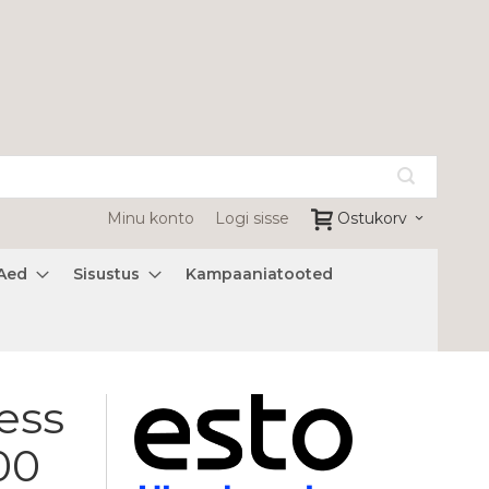
Minu konto
Logi sisse
Ostukorv
Aed
Sisustus
Kampaaniatooted
ess
00