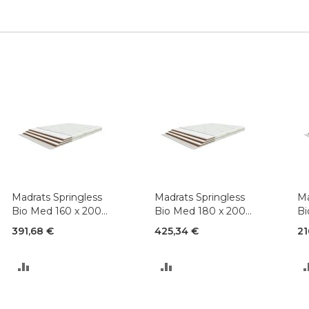
Madrats Springless
Madrats Springless
Ma
Bio Med 160 x 200
Bio Med 180 x 200
Bi
cm
cm
c
391,68 €
425,34 €
21
LISA
LISA
VÕRDLUSESSE
VÕRDLUSESSE