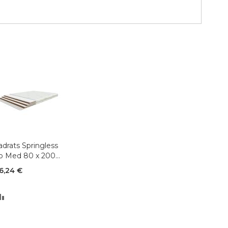
drats Springless
o Med 80 x 200
m
6,24 €
LISA
VÕRDLUSESSE