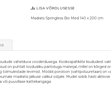
LISA VÕRDLUSESSE
Madrats Springless Bio Med 140 x 200 cm
ed
kiudude vahelduva vooderdusega. Kookospähklite kiududest valmis
kiud on puhtalt loodusliku päritoluga materjal, millel on kõrged
 tolmulestade levimist. Mööbli poroloon (vahtpolüuretaan) on väh
male madratsi jäikuse valikul ostjale. Mudel sobib hästi aktiivse
a või puuvillase kattekangaga.