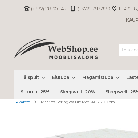
Skip
(+372) 78 60 145
(+372) 521 5970
E-R 9-18,
to
KAU
Content
Täispuit
Elutuba
Magamistuba
Last
Stroma -25%
Sleepwell -20%
Sleepwell -25
Avaleht
Madrats Springless Bio Med 140 x 200 cm
Skip
to
the
end