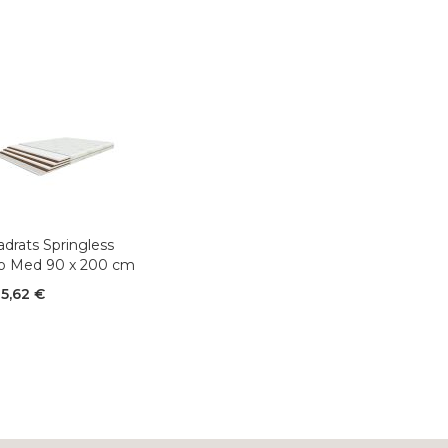
drats Springless
o Med 90 x 200 cm
5,62 €