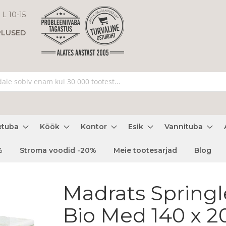
 L 10-15
PLUSED
etuba
Köök
Kontor
Esik
Vannituba
%
Stroma voodid -20%
Meie tootesarjad
Blog
Madrats Springl
Bio Med 140 x 2