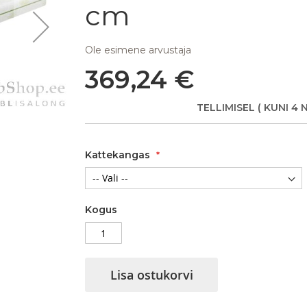
cm
Ole esimene arvustaja
369,24 €
Madrats Springless Bio Med
TELLIMISEL
( KUNI 4 
Kattekangas
Kogus
Lisa ostukorvi