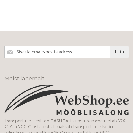
Liitu
Liitu
meie
uudiskirjaga!
Meist lähemalt
Transport üle Eesti on
TASUTA
, kui ostusumma ületab 700
€. Alla 700 € ostu puhul maksab transport Teie kodu
välisukseni mandril kuni 25 € ning saartel kuni 39 €.