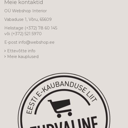
Meie kontaktid
OÜ Webshop Interior
Vabaduse 1, Võru, 65609
Helistage
(+372) 78 60 145
või
(+372) 521 5970
E-post
info@webshop.ee
Ettevõtte info
Meie kauplused