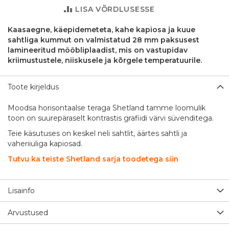
LISA VÕRDLUSESSE
Kaasaegne, käepidemeteta, kahe kapiosa ja kuue
sahtliga kummut on valmistatud 28 mm paksusest
lamineeritud mööbliplaadist, mis on vastupidav
kriimustustele, niiskusele ja kõrgele temperatuurile.
Toote kirjeldus
Moodsa horisontaalse teraga Shetland tamme loomulik
toon on suurepäraselt kontrastis grafiidi värvi süvenditega.
Teie käsutuses on keskel neli sahtlit, äärtes sahtli ja
vaheriiuliga kapiosad.
Tutvu ka teiste Shetland sarja toodetega siin
Lisainfo
Arvustused