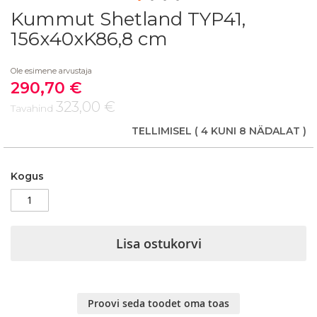
Kummut Shetland TYP41,
Skip
to
156x40xK86,8 cm
the
beginning
Ole esimene arvustaja
of
290,70 €
the
Soodushind
images
323,00 €
Tavahind
gallery
TELLIMISEL
( 4 KUNI 8 NÄDALAT )
Kogus
Lisa ostukorvi
Proovi seda toodet oma toas