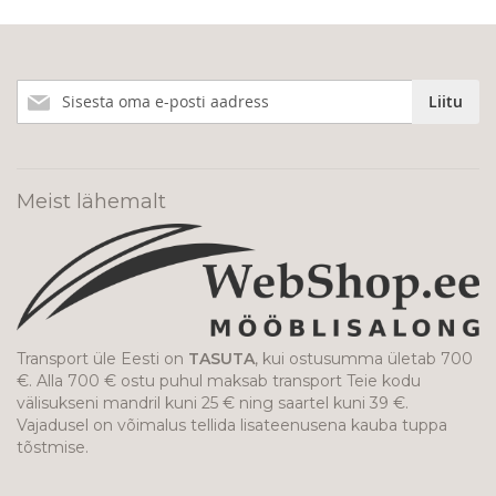
Liitu
Liitu
meie
uudiskirjaga!
Meist lähemalt
Transport üle Eesti on
TASUTA
, kui ostusumma ületab 700
€. Alla 700 € ostu puhul maksab transport Teie kodu
välisukseni mandril kuni 25 € ning saartel kuni 39 €.
Vajadusel on võimalus tellida lisateenusena kauba tuppa
tõstmise.