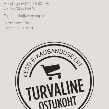
Helistage
(+372) 78 60 145
või
(+372) 521 5970
E-post
info@webshop.ee
Ettevõtte info
Meie kauplused