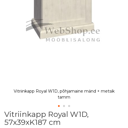
Vitriinkapp Royal W1D, põhjamaine mänd + metsik
tamm
Vitriinkapp Royal W1D,
Skip
to
57x39xK187 cm
the