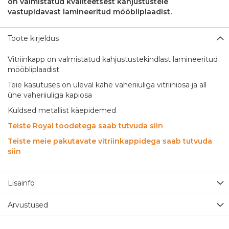
on valmistatud kvaliteetsest kahjustustele
vastupidavast lamineeritud mööbliplaadist.
Toote kirjeldus
Vitriinkapp on valmistatud kahjustustekindlast lamineeritud
mööbliplaadist
Teie käsutuses on üleval kahe vaheriiuliga vitriiniosa ja all
ühe vaheriiuliga kapiosa
Kuldsed metallist käepidemed
Teiste Royal toodetega saab tutvuda siin
Teiste meie pakutavate vitriinkappidega saab tutvuda
siin
Lisainfo
Arvustused