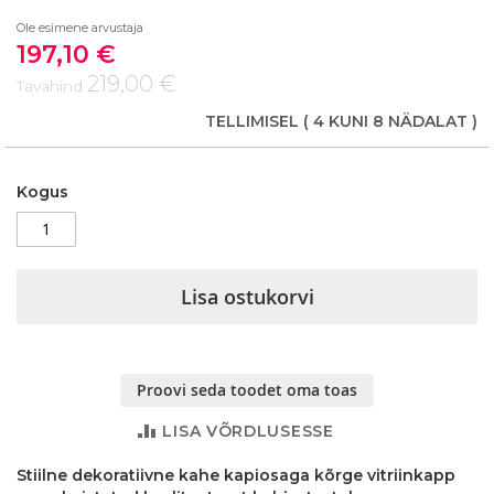
beginning
Ole esimene arvustaja
of
197,10 €
the
Soodushind
images
219,00 €
Tavahind
gallery
TELLIMISEL
( 4 KUNI 8 NÄDALAT )
Kogus
Lisa ostukorvi
Proovi seda toodet oma toas
LISA VÕRDLUSESSE
Stiilne dekoratiivne kahe kapiosaga kõrge vitriinkapp