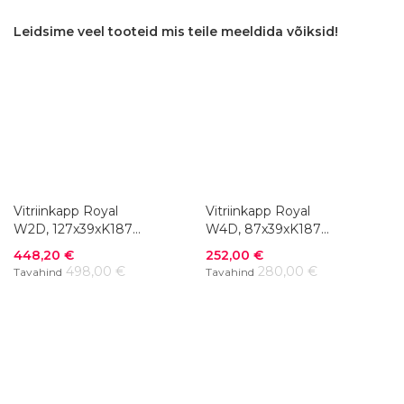
Leidsime veel tooteid mis teile meeldida võiksid!
Vitriinkapp Royal
Vitriinkapp Royal
W2D, 127x39xK187
W4D, 87x39xK187
cm
cm
Soodushind
Soodushind
448,20 €
252,00 €
498,00 €
280,00 €
Tavahind
Tavahind