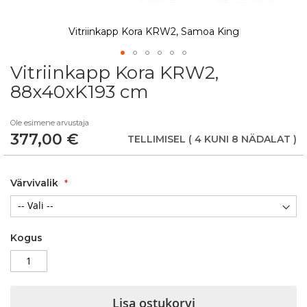
Vitriinkapp Kora KRW2, Samoa King
Vitriinkapp Kora KRW2,
Skip
to
88x40xK193 cm
the
beginning
Ole esimene arvustaja
of
377,00 €
the
TELLIMISEL
( 4 KUNI 8 NÄDALAT )
images
gallery
Värvivalik
Kogus
Lisa ostukorvi