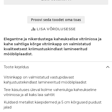
Proovi seda toodet oma toas
LISA VÕRDLUSESSE
Elegantne ja nikerdustega kaheukselise vitriiniosa ja
kahe sahtliga kõrge vitriinkapp on valmistatud
kvaliteetsest kriimustuskindlast lamineeritud
mööbliplaadist.
Toote kirjeldus
Vitriinkapp on valmistatud vastupidavast
kahjustustekindlast lamineeritud mööbliplaadist
Teie käsutuses üleval kolme vaheriiuliga kaheukseline
vitriiniosa ja all kaks laia sahtlit
Kuldsed metallist käepidemed ja 5 cm kõrgused puidust
jalad