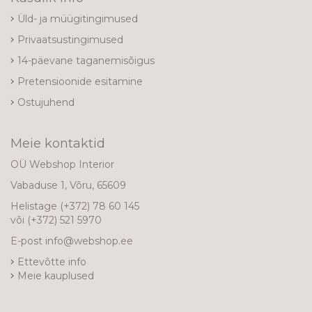
Üld- ja müügitingimused
Privaatsustingimused
14-päevane taganemisõigus
Pretensioonide esitamine
Ostujuhend
Meie kontaktid
OÜ Webshop Interior
Vabaduse 1, Võru, 65609
Helistage
(+372) 78 60 145
või
(+372) 521 5970
E-post
info@webshop.ee
Ettevõtte info
Meie kauplused