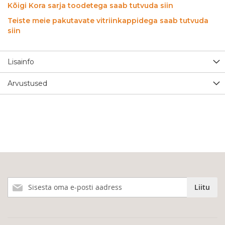
Kõigi Kora sarja toodetega saab tutvuda siin
Teiste meie pakutavate vitriinkappidega saab tutvuda
siin
Lisainfo
Arvustused
Liitu
Liitu
meie
uudiskirjaga!