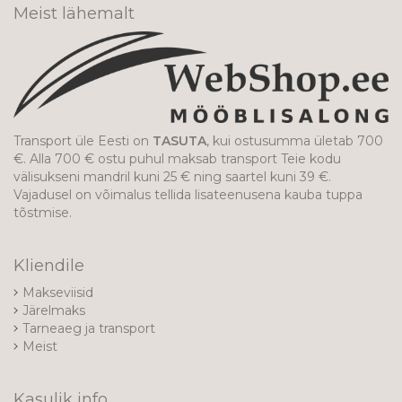
Meist lähemalt
Transport üle Eesti on
TASUTA
, kui ostusumma ületab 700
€. Alla 700 € ostu puhul maksab transport Teie kodu
välisukseni mandril kuni 25 € ning saartel kuni 39 €.
Vajadusel on võimalus tellida lisateenusena kauba tuppa
tõstmise.
Kliendile
Makseviisid
Järelmaks
Tarneaeg ja transport
Meist
Kasulik info