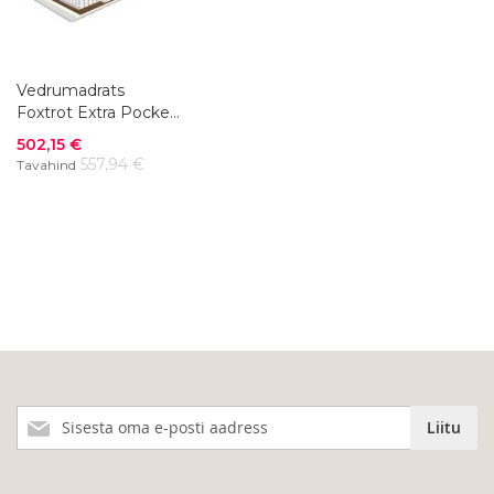
Vedrumadrats
Foxtrot Extra Pocket
180 x 200 cm
Soodushind
502,15 €
557,94 €
Tavahind
Liitu
Liitu
meie
uudiskirjaga!