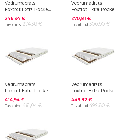
Vedrumadrats
Vedrumadrats
Foxtrot Extra Pocket
Foxtrot Extra Pocket
80 x 200 cm
90 x 200 cm
Soodushind
Soodushind
246,94 €
270,81 €
274,38 €
300,90 €
Tavahind
Tavahind
Vedrumadrats
Vedrumadrats
Foxtrot Extra Pocket
Foxtrot Extra Pocket
140 x 200 cm
160 x 200 cm
Soodushind
Soodushind
414,94 €
449,82 €
461,04 €
499,80 €
Tavahind
Tavahind