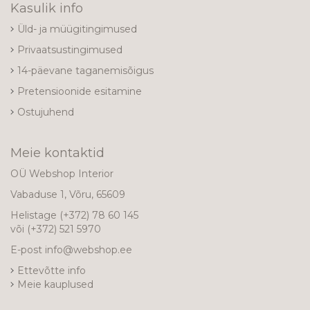
Kasulik info
Üld- ja müügitingimused
Privaatsustingimused
14-päevane taganemisõigus
Pretensioonide esitamine
Ostujuhend
Meie kontaktid
OÜ Webshop Interior
Vabaduse 1, Võru, 65609
Helistage
(+372) 78 60 145
või
(+372) 521 5970
E-post
info@webshop.ee
Ettevõtte info
Meie kauplused