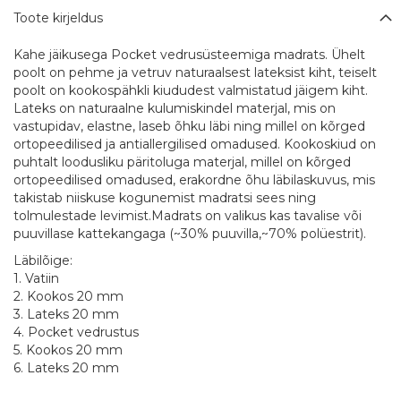
Toote kirjeldus
Kahe jäikusega Pocket vedrusüsteemiga madrats. Ühelt
poolt on pehme ja vetruv naturaalsest lateksist kiht, teiselt
poolt on kookospähkli kiududest valmistatud jäigem kiht.
Lateks on naturaalne kulumiskindel materjal, mis on
vastupidav, elastne, laseb õhku läbi ning millel on kõrged
ortopeedilised ja antiallergilised omadused. Kookoskiud on
puhtalt loodusliku päritoluga materjal, millel on kõrged
ortopeedilised omadused, erakordne õhu läbilaskuvus, mis
takistab niiskuse kogunemist madratsi sees ning
tolmulestade levimist.Madrats on valikus kas tavalise või
puuvillase kattekangaga (~30% puuvilla,~70% polüestrit).
Läbilõige:
1. Vatiin
2. Kookos 20 mm
3. Lateks 20 mm
4. Pocket vedrustus
5. Kookos 20 mm
6. Lateks 20 mm