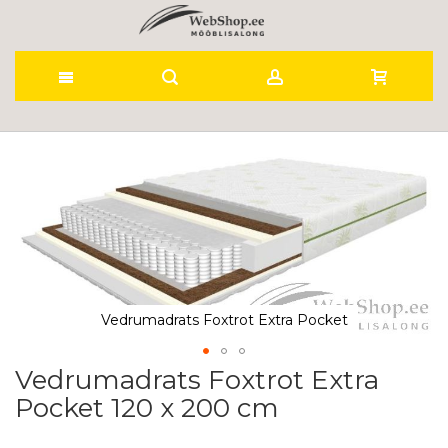
Skip
to
Skip
to
Content
the
end
of
the
images
gallery
Vedrumadrats Foxtrot Extra Pocket
Vedrumadrats Foxtrot Extra
Skip
to
Pocket 120 x 200 cm
the
beginning