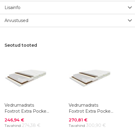
Lisainfo
Arvustused
Seotud tooted
Vedrumadrats
Vedrumadrats
Foxtrot Extra Pocket
Foxtrot Extra Pocket
80 x 200 cm
90 x 200 cm
Soodushind
Soodushind
246,94 €
270,81 €
274,38 €
300,90 €
Tavahind
Tavahind