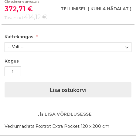
Ole esimene arvustaja
of
372,71 €
the
Soodushind
TELLIMISEL
( KUNI 4 NÄDALAT )
images
414,12 €
Tavahind
gallery
Kattekangas
Kogus
Lisa ostukorvi
LISA VÕRDLUSESSE
Vedrumadrats Foxtrot Extra Pocket 120 x 200 cm