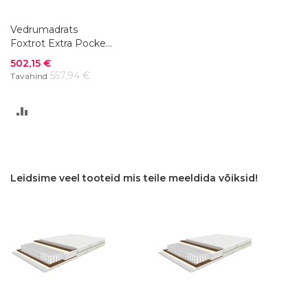
Vedrumadrats
Foxtrot Extra Pocket
180 x 200 cm
Soodushind
502,15 €
557,94 €
Tavahind
LISA
VÕRDLUSESSE
Leidsime veel tooteid mis teile meeldida võiksid!