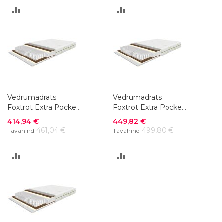
LISA
LISA
VÕRDLUSESSE
VÕRDLUSESSE
Vedrumadrats
Vedrumadrats
Foxtrot Extra Pocket
Foxtrot Extra Pocket
140 x 200 cm
160 x 200 cm
Soodushind
Soodushind
414,94 €
449,82 €
461,04 €
499,80 €
Tavahind
Tavahind
LISA
LISA
VÕRDLUSESSE
VÕRDLUSESSE