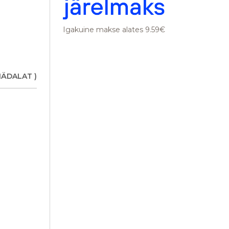
Igakuine makse alates 9.59€
NÄDALAT )