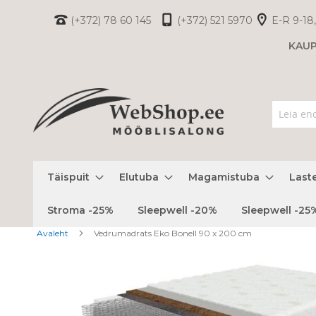
Skip
(+372) 78 60 145
(+372) 521 5970
E-R 9-18,
to
KAU
Content
Täispuit
Elutuba
Magamistuba
Last
Stroma -25%
Sleepwell -20%
Sleepwell -25
Avaleht
Vedrumadrats Eko Bonell 90 x 200 cm
Skip
to
the
end