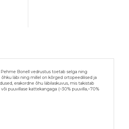
t. Pehme Bonell vedrustus toetab selga ning
 õhku läbi ning millel on kõrged ortopeedilised ja
dused, erakordne õhu läbilaskuvus, mis takistab
a või puuvillase kattekangaga (~30% puuvilla,~70%