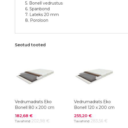
5. Bonell vedrustus
6. Spanbond
7. Lateks 20 mm
8. Poroloon
Seotud tooted
Vedrumadrats Eko
Vedrumadrats Eko
Bonell 80 x 200 cm
Bonell 120 x 200 cm
Soodushind
Soodushind
182,68 €
255,20 €
202,98 €
283,56 €
Tavahind
Tavahind