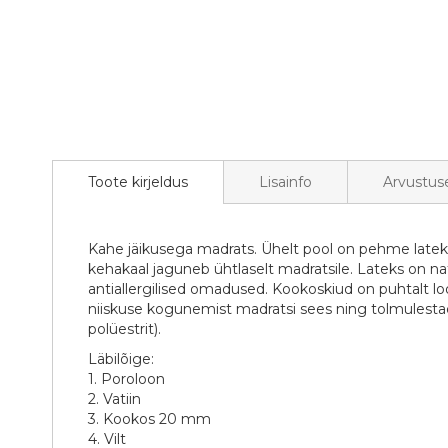
Toote kirjeldus
Lisainfo
Arvustus
Kahe jäikusega madrats. Ühelt pool on pehme lateks
kehakaal jaguneb ühtlaselt madratsile. Lateks on nat
antiallergilised omadused. Kookoskiud on puhtalt lo
niiskuse kogunemist madratsi sees ning tolmulestad
polüestrit).
Läbilõige:
1. Poroloon
2. Vatiin
3. Kookos 20 mm
4. Vilt