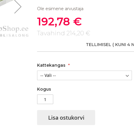
Ole esimene arvustaja
192,78 €
Soodushind
Tavahind
214,20 €
Vedrumadrats Eko Bonell
TELLIMISEL
( KUNI 4 
Kattekangas
Kogus
Lisa ostukorvi