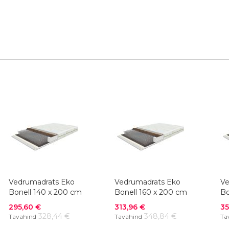
Vedrumadrats Eko
Vedrumadrats Eko
Ve
Bonell 140 x 200 cm
Bonell 160 x 200 cm
Bo
Soodushind
Soodushind
So
295,60 €
313,96 €
35
328,44 €
348,84 €
Tavahind
Tavahind
Ta