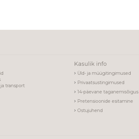
e
Kasulik info
id
Üld- ja müügitingimused
s
Privaatsustingimused
ja transport
14-päevane taganemisõigus
Pretensioonide esitamine
Ostujuhend