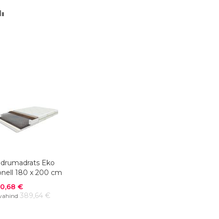
LISA
VÕRDLUSESSE
drumadrats Eko
nell 180 x 200 cm
odushind
0,68 €
389,64 €
vahind