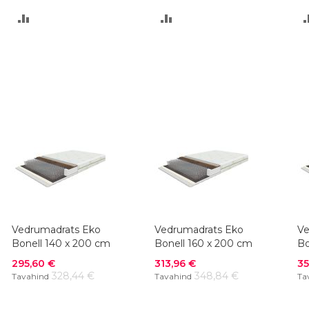
LISA
LISA
VÕRDLUSESSE
VÕRDLUSESSE
Vedrumadrats Eko
Vedrumadrats Eko
Ve
Bonell 140 x 200 cm
Bonell 160 x 200 cm
Bo
Soodushind
Soodushind
So
295,60 €
313,96 €
35
328,44 €
348,84 €
Tavahind
Tavahind
Ta