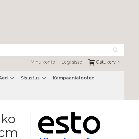
Minu konto
Logi sisse
Ostukorv
Aed
Sisustus
Kampaaniatooted
Eko
 cm