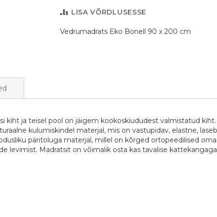
LISA VÕRDLUSESSE
Vedrumadrats Eko Bonell 90 x 200 cm
ed
i kiht ja teisel pool on jäigem kookoskiududest valmistatud kih
uraalne kulumiskindel materjal, mis on vastupidav, elastne, laseb
odusliku päritoluga materjal, millel on kõrged ortopeedilised oma
e levimist. Madratsit on võimalik osta kas tavalise kattekangag