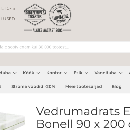
 L 10-15
PLUSED
etuba
Köök
Kontor
Esik
Vannituba
%
Stroma voodid -20%
Meie tootesarjad
Blog
Vedrumadrats 
Bonell 90 x 200