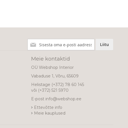
Liitu
Liitu
meie
uudiskirjaga!
Meie kontaktid
OÜ Webshop Interior
Vabaduse 1, Võru, 65609
Helistage
(+372) 78 60 145
või
(+372) 521 5970
E-post
info@webshop.ee
Ettevõtte info
Meie kauplused