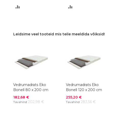
LISA
LISA
VÕRDLUSESSE
VÕRDLUSESSE
Leidsime veel tooteid mis teile meeldida võiksid!
Vedrumadrats Eko
Vedrumadrats Eko
Bonell 80 x 200 cm
Bonell 120 x 200 cm
Soodushind
Soodushind
182,68 €
255,20 €
202,98 €
283,56 €
Tavahind
Tavahind