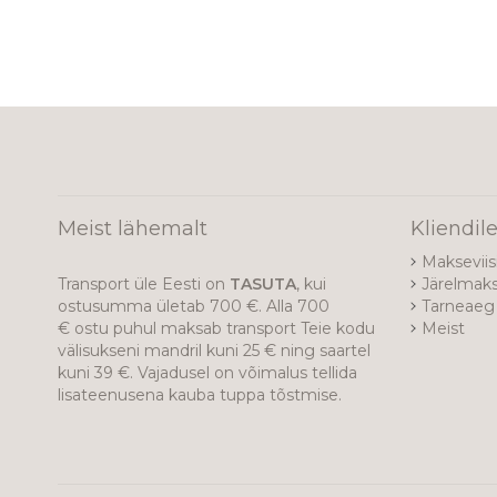
Meist lähemalt
Kliendil
Makseviis
Transport üle Eesti on
TASUTA
, kui
Järelmak
ostusumma ületab 700 €. Alla 700
Tarneaeg 
€ ostu puhul maksab transport Teie kodu
Meist
välisukseni mandril kuni 25 € ning saartel
kuni 39 €. Vajadusel on võimalus tellida
lisateenusena kauba tuppa tõstmise.