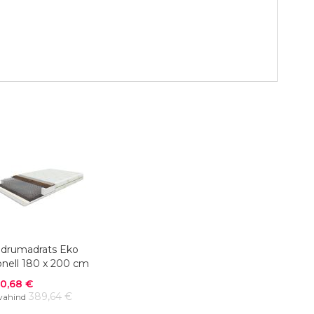
drumadrats Eko
nell 180 x 200 cm
odushind
0,68 €
389,64 €
vahind