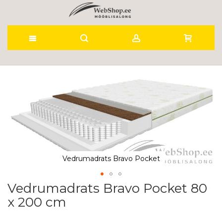
Skip
to
Skip
to
Content
the
end
of
the
images
gallery
Vedrumadrats Bravo Pocket
Vedrumadrats Bravo Pocket 80
Skip
to
x 200 cm
the
beginning