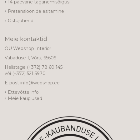
14-päevane taganemisõigus
Pretensioonide esitamine
Ostujuhend
Meie kontaktid
OÜ Webshop Interior
Vabaduse 1, Võru, 65609
Helistage
(+372) 78 60 145
või
(+372) 521 5970
E-post
info@webshop.ee
Ettevõtte info
Meie kauplused