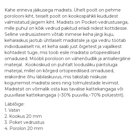
Kahe erineva jäikusega madrats. Ühelt poolt on pehme
porolooni kiht, teiselt poolt on kookospähkli kiududest
valmistatud jäigem kiht. Madrats on Pocket-vedrustusega,
mille puhul on kõik vedrud pakitud erladi riidest kottidesse.
Selline vedrusüsteem võtab inimese keha järgi kuju,
keharaskus jaotub ühtlaselt madratsile ja iga vedru töötab
individuaalselt nii, et keha saab just õigetest ja vajalikest
kohtadest tuge, mis toob esile madratsi ortopeedilised
omadused. Mööbli poroloon on vähenõudlik ja antiallergiline
materjal. Kookoskiud on puhtalt loodusliku päritoluga
materjal, millel on kõrged ortopeedilised omadused,
erakordne õhu läbilaskuvus, mis takistab niiskuse
kogunemist madratsi sees ning tolmulestade levimist.
Madratsit on võimalik osta kas tavalise kattekangaga või
puuvillase kattekangaga (~30% puuvilla,~70% polüestrit).
Läbilõige:
1. Vatiin
2. Kookus 20 mm
3. Poket vedrustus
4. Porolon 20 mm