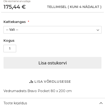
Ole esimene arvustaja
of
175,44 €
the
TELLIMISEL
( KUNI 4 NÄDALAT )
images
gallery
Kattekangas
Kogus
Lisa ostukorvi
LISA VÕRDLUSESSE
Vedrumadrats Bravo Pocket 80 x 200 cm
Toote kirjeldus