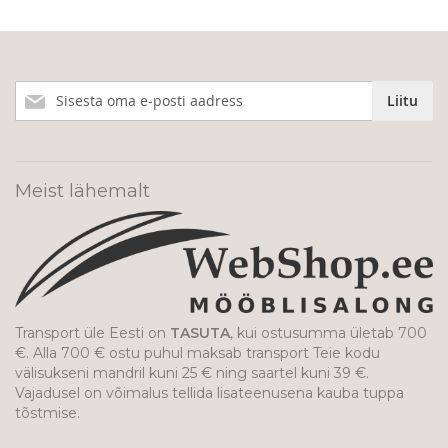
Liitu
Liitu
meie
uudiskirjaga!
Meist lähemalt
Transport üle Eesti on
TASUTA
, kui ostusumma ületab 700
€. Alla 700 € ostu puhul maksab transport Teie kodu
välisukseni mandril kuni 25 € ning saartel kuni 39 €.
Vajadusel on võimalus tellida lisateenusena kauba tuppa
tõstmise.