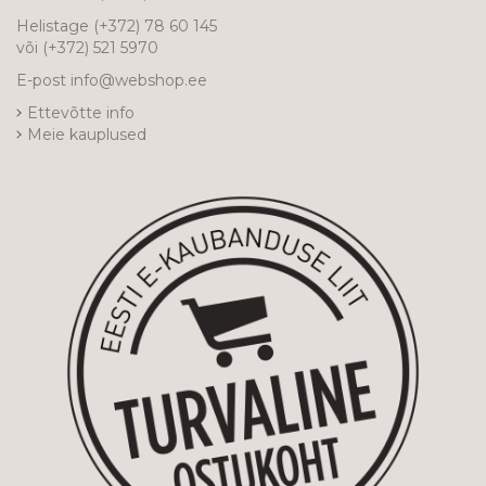
Helistage
(+372) 78 60 145
või
(+372) 521 5970
E-post
info@webshop.ee
Ettevõtte info
Meie kauplused