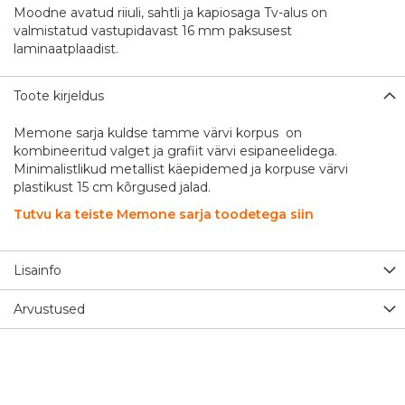
Moodne avatud riiuli, sahtli ja kapiosaga Tv-alus on
valmistatud vastupidavast 16 mm paksusest
laminaatplaadist.
Toote kirjeldus
Memone sarja kuldse tamme värvi korpus on
kombineeritud valget ja grafiit värvi esipaneelidega.
Minimalistlikud metallist käepidemed ja korpuse värvi
plastikust 15 cm kõrgused jalad.
Tutvu ka teiste Memone sarja toodetega siin
Lisainfo
Arvustused