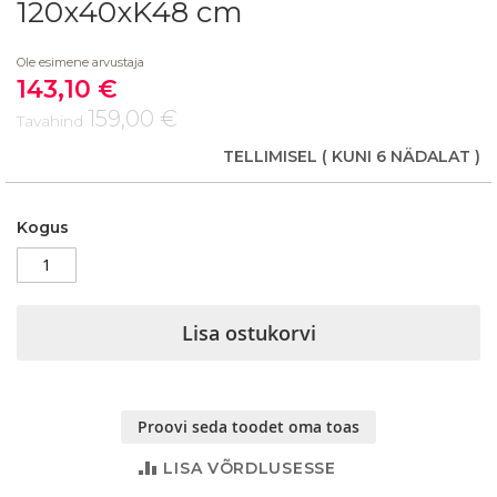
120x40xK48 cm
the
beginning
Ole esimene arvustaja
of
143,10 €
the
Soodushind
images
159,00 €
Tavahind
gallery
TELLIMISEL
( KUNI 6 NÄDALAT )
Kogus
Lisa ostukorvi
Proovi seda toodet oma toas
LISA VÕRDLUSESSE