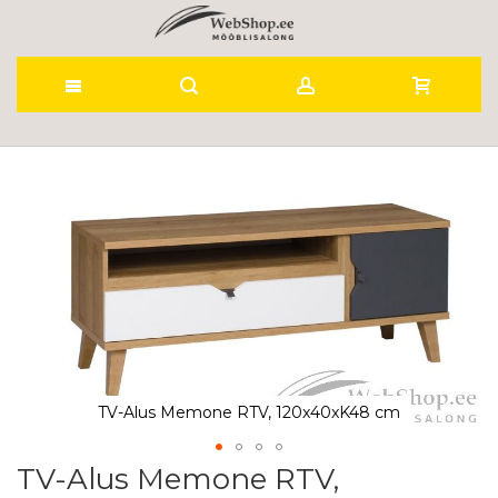
Skip
to
Skip
to
Content
the
end
of
the
images
gallery
TV-Alus Memone RTV, 120x40xK48 cm
TV-Alus Memone RTV,
Skip
to