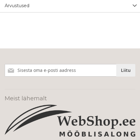
Arvustused
Liitu
Liitu
meie
uudiskirjaga!
Meist lähemalt