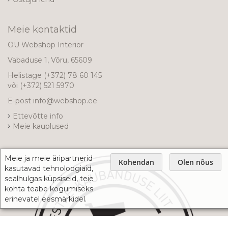
Meie kontaktid
OÜ Webshop Interior
Vabaduse 1, Võru, 65609
Helistage
(+372) 78 60 145
või
(+372) 521 5970
E-post
info@webshop.ee
Ettevõtte info
Meie kauplused
Meie ja meie äripartnerid
Kohendan
Olen nõus
kasutavad tehnoloogiaid,
sealhulgas küpsiseid, teie
kohta teabe kogumiseks
erinevatel eesmärkidel.