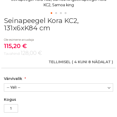
KC2, Samoa king
Seinapeegel Kora KC2,
Skip
to
131x6xK84 cm
the
beginning
Ole esimene arvustaja
of
115,20 €
the
Soodushind
images
128,00 €
Tavahind
gallery
TELLIMISEL
( 4 KUNI 8 NÄDALAT )
Värvivalik
Kogus