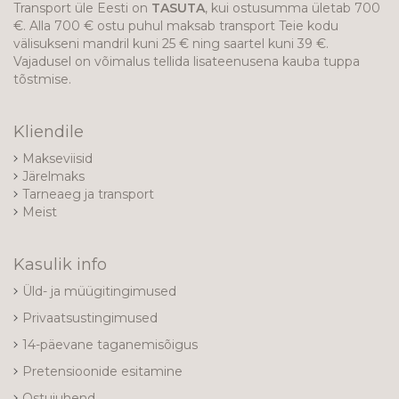
Transport üle Eesti on
TASUTA
, kui ostusumma ületab 700
€. Alla 700 € ostu puhul maksab transport Teie kodu
välisukseni mandril kuni 25 € ning saartel kuni 39 €.
Vajadusel on võimalus tellida lisateenusena kauba tuppa
tõstmise.
Kliendile
Makseviisid
Järelmaks
Tarneaeg ja transport
Meist
Kasulik info
Üld- ja müügitingimused
Privaatsustingimused
14-päevane taganemisõigus
Pretensioonide esitamine
Ostujuhend