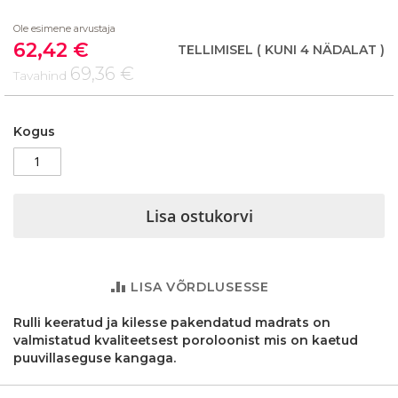
beginning
Ole esimene arvustaja
of
62,42 €
the
Soodushind
TELLIMISEL
( KUNI 4 NÄDALAT )
images
69,36 €
Tavahind
gallery
Kogus
Lisa ostukorvi
LISA VÕRDLUSESSE
Rulli keeratud ja kilesse pakendatud madrats on
valmistatud kvaliteetsest poroloonist mis on kaetud
puuvillaseguse kangaga.