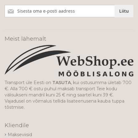
Liitu
Liitu
meie
uudiskirjaga!
Meist lähemalt
Transport üle Eesti on
TASUTA
, kui ostusumma ületab 700
€. Alla 700 € ostu puhul maksab transport Teie kodu
välisukseni mandril kuni 25 € ning saartel kuni 39 €.
Vajadusel on võimalus tellida lisateenusena kauba tuppa
tõstmise.
Kliendile
Makseviisid