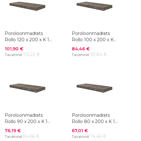
Poroloonmadrats
Poroloonmadrats
Rollo 120 x 200 x K 10
Rollo 100 x 200 x K
cm
10 cm
Soodushind
Soodushind
101,90 €
84,46 €
113,22 €
93,84 €
Tavahind
Tavahind
Poroloonmadrats
Poroloonmadrats
Rollo 90 x 200 x K 10
Rollo 80 x 200 x K 10
cm
cm
Soodushind
Soodushind
76,19 €
67,01 €
84,66 €
74,46 €
Tavahind
Tavahind