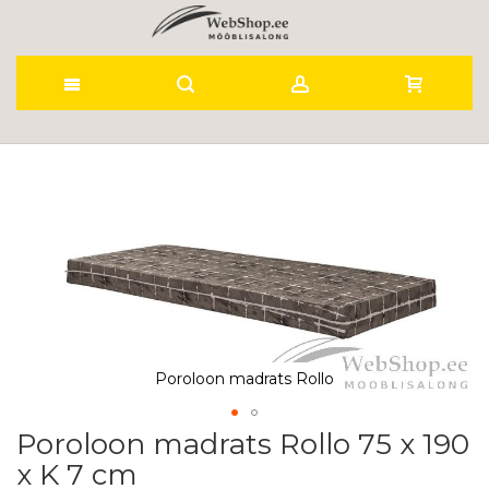
Skip
to
Skip
to
Content
the
end
of
the
images
gallery
Poroloon madrats Rollo
Poroloon madrats Rollo 75 x 190
Skip
to
x K 7 cm
the