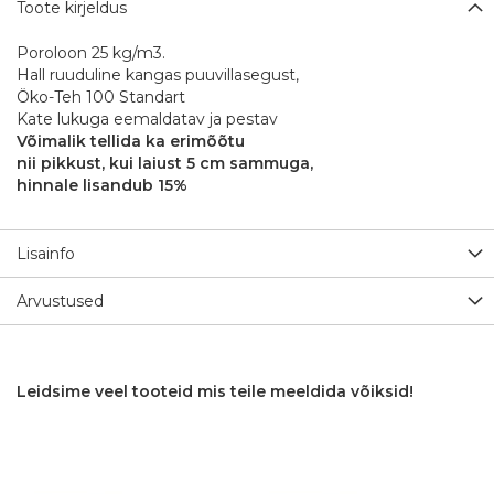
Toote kirjeldus
Poroloon 25 kg/m3.
Hall ruuduline kangas puuvillasegust,
Öko-Teh 100 Standart
Kate lukuga eemaldatav ja pestav
Võimalik tellida ka erimõõtu
nii pikkust, kui laiust 5 cm sammuga,
hinnale lisandub 15%
Lisainfo
Arvustused
Leidsime veel tooteid mis teile meeldida võiksid!