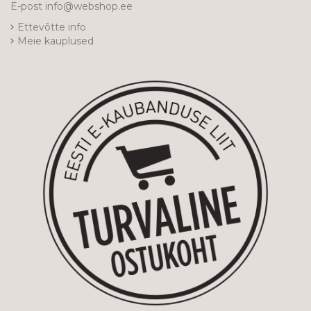
E-post
info@webshop.ee
Ettevõtte info
Meie kauplused