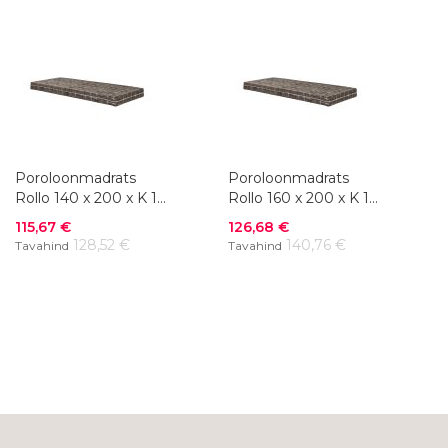
Poroloonmadrats
Poroloonmadrats
Rollo 140 x 200 x K 10
Rollo 160 x 200 x K 10
cm
cm
Soodushind
Soodushind
115,67 €
126,68 €
128,52 €
140,76 €
Tavahind
Tavahind