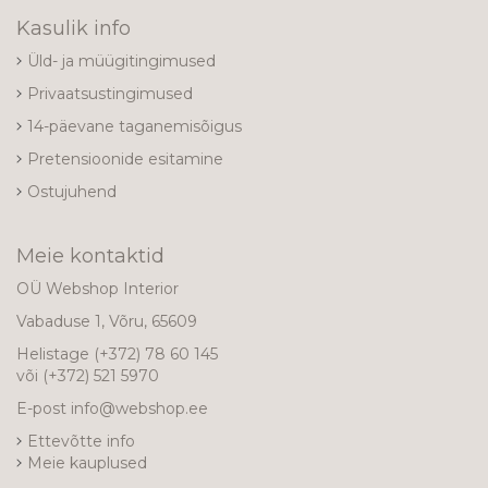
Kasulik info
Üld- ja müügitingimused
Privaatsustingimused
14-päevane taganemisõigus
Pretensioonide esitamine
Ostujuhend
Meie kontaktid
OÜ Webshop Interior
Vabaduse 1, Võru, 65609
Helistage
(+372) 78 60 145
või
(+372) 521 5970
E-post
info@webshop.ee
Ettevõtte info
Meie kauplused