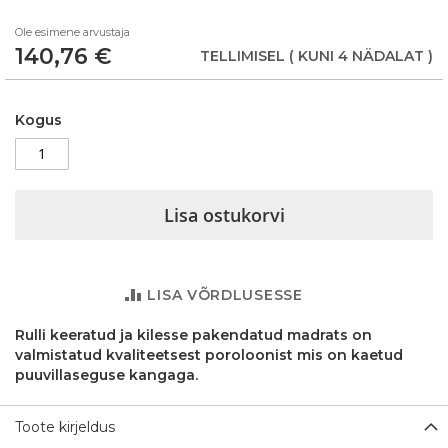
beginning
Ole esimene arvustaja
of
140,76 €
the
TELLIMISEL
( KUNI 4 NÄDALAT )
images
gallery
Kogus
Lisa ostukorvi
LISA VÕRDLUSESSE
Rulli keeratud ja kilesse pakendatud madrats on
valmistatud kvaliteetsest poroloonist mis on kaetud
puuvillaseguse kangaga.
Toote kirjeldus