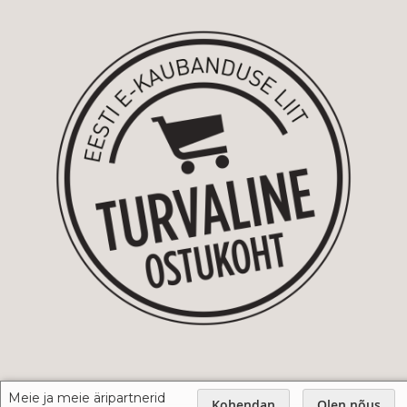
Meie ja meie äripartnerid
Kohendan
Olen nõus