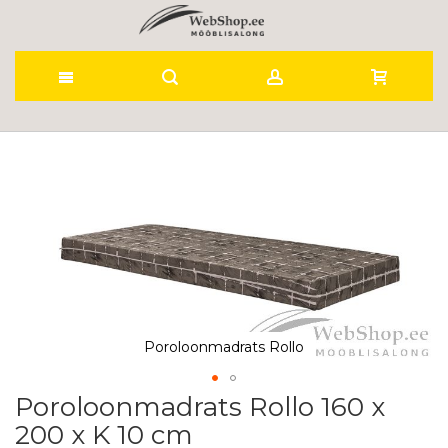
Skip
to
Skip
to
Content
the
end
of
the
images
gallery
Poroloonmadrats Rollo
Poroloonmadrats Rollo 160 x
Skip
to
200 x K 10 cm
the