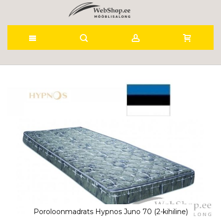
Skip
to
Skip
to
Content
the
end
of
the
images
gallery
Poroloonmadrats Hypnos Juno 70 (2-kihiline)