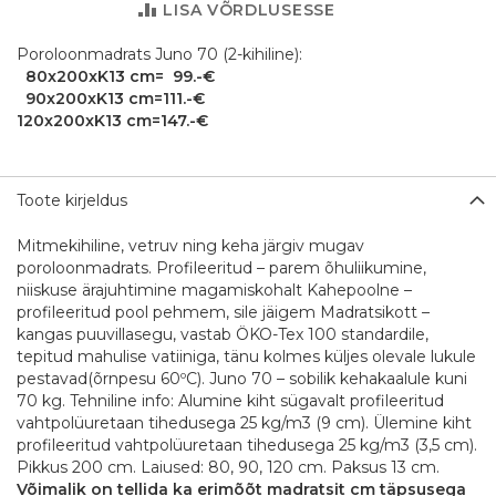
LISA VÕRDLUSESSE
Poroloonmadrats Juno 70 (2-kihiline):
80x200xK13 cm= 99.-€
90x200xK13 cm=111.-€
120x200xK13 cm=147.-€
Toote kirjeldus
Mitmekihiline, vetruv ning keha järgiv mugav
poroloonmadrats. Profileeritud – parem õhuliikumine,
niiskuse ärajuhtimine magamiskohalt Kahepoolne –
profileeritud pool pehmem, sile jäigem Madratsikott –
kangas puuvillasegu, vastab ÖKO-Tex 100 standardile,
tepitud mahulise vatiiniga, tänu kolmes küljes olevale lukule
pestavad(õrnpesu 60ºC). Juno 70 – sobilik kehakaalule kuni
70 kg. Tehniline info: Alumine kiht sügavalt profileeritud
vahtpolüuretaan tihedusega 25 kg/m3 (9 cm). Ülemine kiht
profileeritud vahtpolüuretaan tihedusega 25 kg/m3 (3,5 cm).
Pikkus 200 cm. Laiused: 80, 90, 120 cm. Paksus 13 cm.
Võimalik on tellida ka erimõõt madratsit cm täpsusega