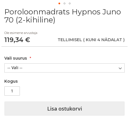
Poroloonmadrats Hypnos Juno
Skip
to
70 (2-kihiline)
the
beginning
Ole esimene arvustaja
of
119,34 €
the
TELLIMISEL
( KUNI 4 NÄDALAT )
images
gallery
Vali suurus
Kogus
Lisa ostukorvi