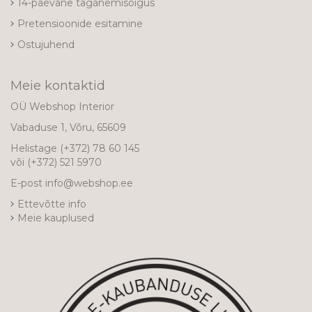
14-päevane taganemisõigus
Pretensioonide esitamine
Ostujuhend
Meie kontaktid
OÜ Webshop Interior
Vabaduse 1, Võru, 65609
Helistage
(+372) 78 60 145
või
(+372) 521 5970
E-post
info@webshop.ee
Ettevõtte info
Meie kauplused