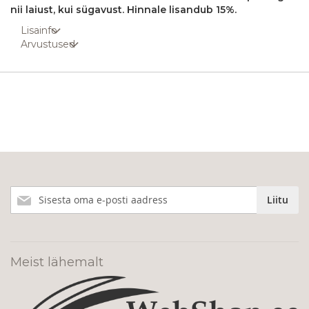
nii laiust, kui sügavust. Hinnale lisandub 15%.
Lisainfo
Arvustused
Liitu
Liitu
meie
uudiskirjaga!
Meist lähemalt