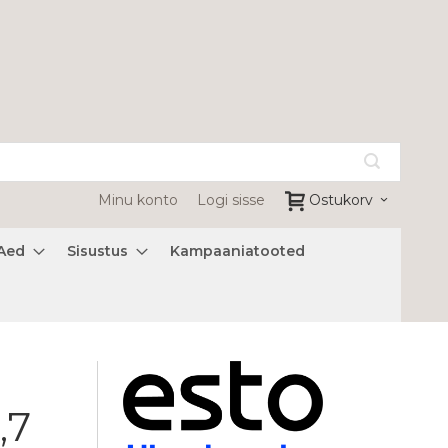
Minu konto
Logi sisse
Ostukorv
Aed
Sisustus
Kampaaniatooted
,7