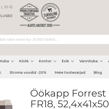
 L 10-15
PLUSED
etuba
Köök
Kontor
Esik
Vannituba
%
Stroma voodid -20%
Meie tootesarjad
Blog
Öökapp Forrest
FR18, 52,4x41x50