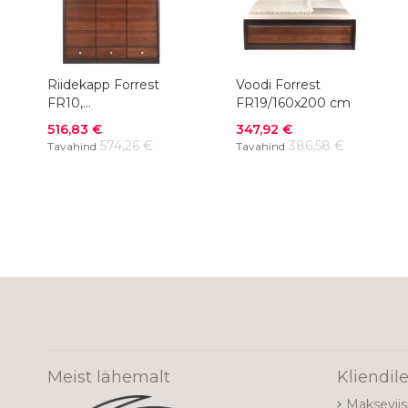
Riidekapp Forrest
Voodi Forrest
FR10,
FR19/160x200 cm
152,7x57,5xK200,4 cm
Soodushind
Soodushind
516,83 €
347,92 €
574,26 €
386,58 €
Tavahind
Tavahind
Meist lähemalt
Kliendil
Makseviis