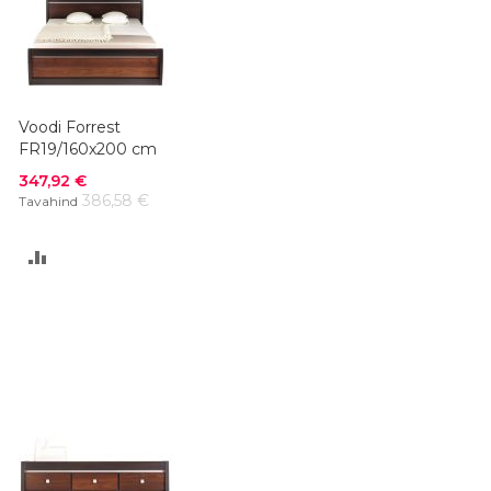
Voodi Forrest
FR19/160x200 cm
Soodushind
347,92 €
386,58 €
Tavahind
LISA
VÕRDLUSESSE