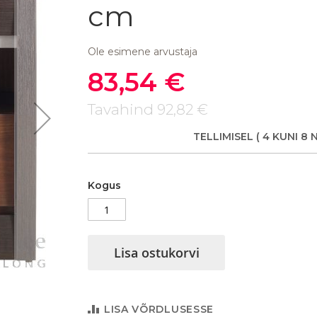
cm
Ole esimene arvustaja
83,54 €
Soodushind
Tavahind
92,82 €
TELLIMISEL
( 4 KUNI 8 
Kogus
Lisa ostukorvi
Komplekt Forrest
LISA VÕRDLUSESSE