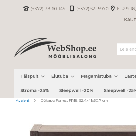
Skip
(+372) 78 60 145
(+372) 521 5970
E-R 9-18,
to
KAU
Content
Täispuit
Elutuba
Magamistuba
Last
Stroma -25%
Sleepwell -20%
Sleepwell -25
Avaleht
Öökapp Forrest FR18, 52,4x41x50,7 cm
Skip
to
the
end