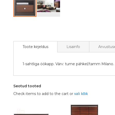
Skip
to
the
beginning
of
the
Toote kirjeldus
Lisainfo
Arvustus
images
gallery
1-sahtliga öökapp. Värv: tume pähkel/tamm Milano.
Seotud tooted
vali kõik
Check items to add to the cart or