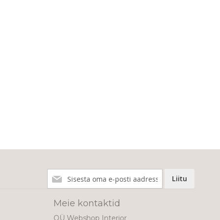
Liitu
Liitu
meie
uudiskirjaga!
Meie kontaktid
OÜ Webshop Interior