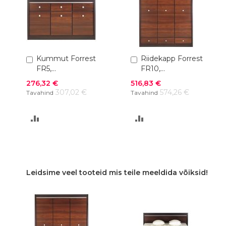
Lisa
Kummut Forrest
Lisa
Riidekapp Forrest
ostukorvi
ostukorvi
FR5,
FR10,
144,4x41,5xK89,8
152,7x57,5xK200,4
Soodushind
Soodushind
276,32 €
516,83 €
cm
cm
307,02 €
574,26 €
Tavahind
Tavahind
LISA
LISA
VÕRDLUSESSE
VÕRDLUSESSE
Leidsime veel tooteid mis teile meeldida võiksid!