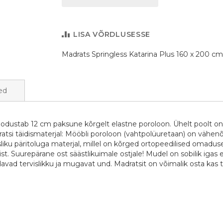
LISA VÕRDLUSESSE
Madrats Springless Katarina Plus 160 x 200 cm
ed
oodustab 12 cm paksune kõrgelt elastne poroloon. Ühelt poolt 
tsi täidismaterjal: Mööbli poroloon (vahtpolüuretaan) on vähenõud
iku päritoluga materjal, millel on kõrged ortopeedilised omaduse
. Suurepärane ost säästlikuimale ostjale! Mudel on sobilik igas e
ndavad tervislikku ja mugavat und. Madratsit on võimalik osta kas