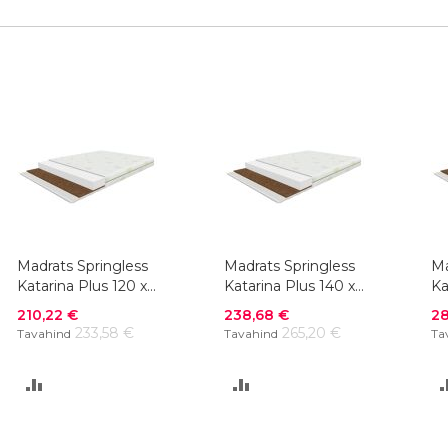
Madrats Springless
Madrats Springless
Ma
Katarina Plus 120 x
Katarina Plus 140 x
Ka
200 cm
200 cm
2
Soodushind
Soodushind
So
210,22 €
238,68 €
28
233,58 €
265,20 €
Tavahind
Tavahind
Ta
LISA
LISA
VÕRDLUSESSE
VÕRDLUSESSE