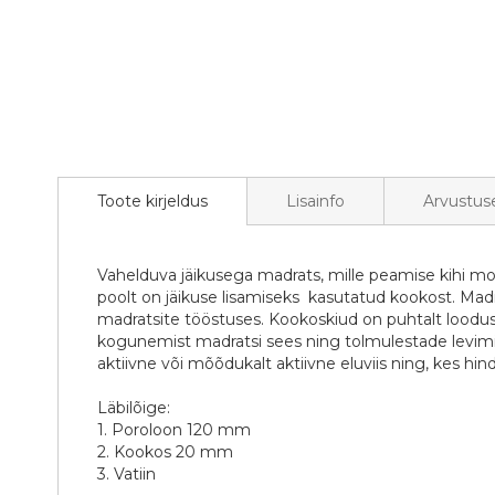
Toote kirjeldus
Lisainfo
Arvustus
Vahelduva jäikusega madrats, mille peamise kihi m
poolt on jäikuse lisamiseks kasutatud kookost. Madra
madratsite tööstuses. Kookoskiud on puhtalt loodusl
kogunemist madratsi sees ning tolmulestade levimist
aktiivne või mõõdukalt aktiivne eluviis ning, kes hi
Läbilõige:
1. Poroloon 120 mm
2. Kookos 20 mm
3. Vatiin