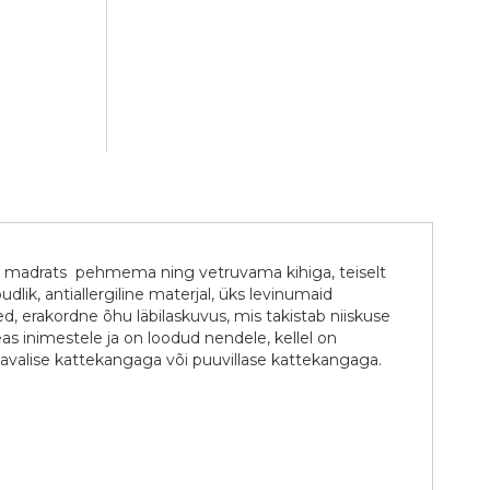
on madrats pehmema ning vetruvama kihiga, teiselt
lik, antiallergiline materjal, üks levinumaid
d, erakordne õhu läbilaskuvus, mis takistab niiskuse
as inimestele ja on loodud nendele, kellel on
 tavalise kattekangaga või puuvillase kattekangaga.