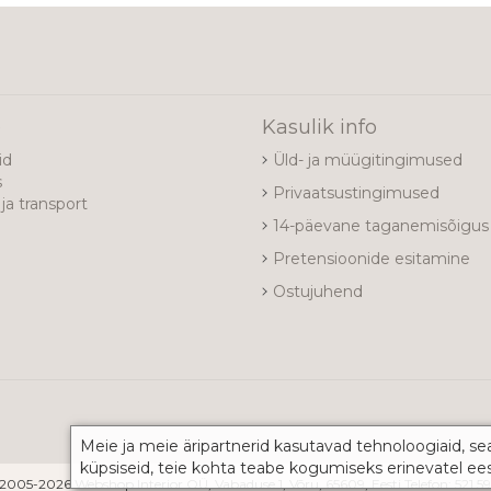
e
Kasulik info
id
Üld- ja müügitingimused
s
Privaatsustingimused
ja transport
14-päevane taganemisõigus
Pretensioonide esitamine
Ostujuhend
Meie ja meie äripartnerid kasutavad tehnoloogiaid, se
küpsiseid, teie kohta teabe kogumiseks erinevatel ee
2005-2026 Webshop Interior OÜ, Vabaduse 1, Võru, 65609, Eesti Telefon: 521 5