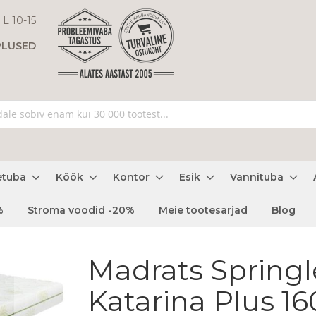
 L 10-15
PLUSED
etuba
Köök
Kontor
Esik
Vannituba
%
Stroma voodid -20%
Meie tootesarjad
Blog
Madrats Springl
Katarina Plus 16