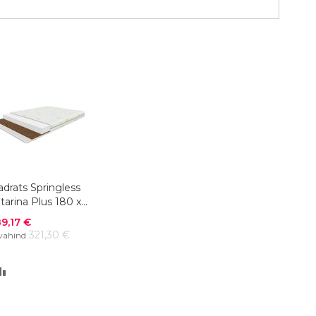
drats Springless
tarina Plus 180 x
00 cm
odushind
9,17 €
321,30 €
vahind
LISA
VÕRDLUSESSE