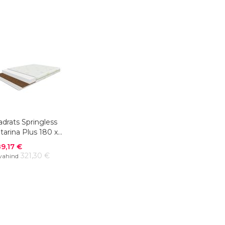
drats Springless
tarina Plus 180 x
00 cm
odushind
9,17 €
321,30 €
vahind