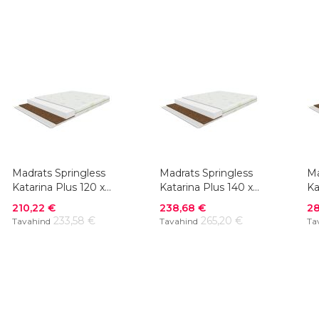
Madrats Springless
Madrats Springless
Ma
Katarina Plus 120 x
Katarina Plus 140 x
Ka
200 cm
200 cm
2
Soodushind
Soodushind
So
210,22 €
238,68 €
28
233,58 €
265,20 €
Tavahind
Tavahind
Ta