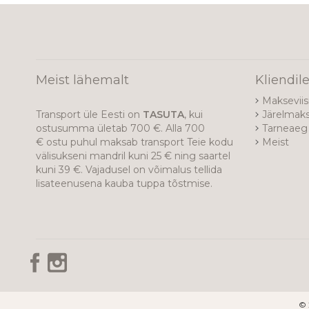
Meist lähemalt
Kliendil
Makseviis
Transport üle Eesti on
TASUTA
, kui
Järelmak
ostusumma ületab 700 €. Alla 700
Tarneaeg 
€ ostu puhul maksab transport Teie kodu
Meist
välisukseni mandril kuni 25 € ning saartel
kuni 39 €. Vajadusel on võimalus tellida
lisateenusena kauba tuppa tõstmise.
© 