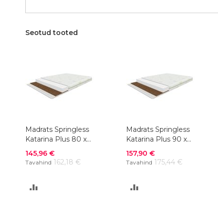
Seotud tooted
Madrats Springless
Madrats Springless
Katarina Plus 80 x
Katarina Plus 90 x
200 cm
200 cm
Soodushind
Soodushind
145,96 €
157,90 €
162,18 €
175,44 €
Tavahind
Tavahind
LISA
LISA
VÕRDLUSESSE
VÕRDLUSESSE