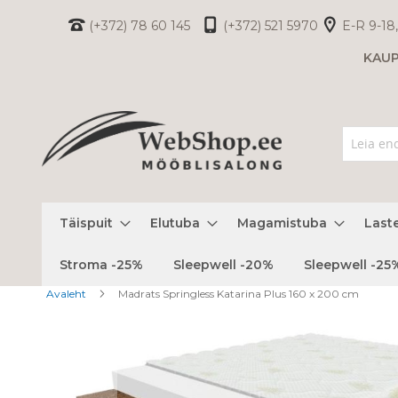
Skip
(+372) 78 60 145
(+372) 521 5970
E-R 9-18,
to
KAU
Content
Täispuit
Elutuba
Magamistuba
Last
Stroma -25%
Sleepwell -20%
Sleepwell -25
Avaleht
Madrats Springless Katarina Plus 160 x 200 cm
Skip
to
the
end