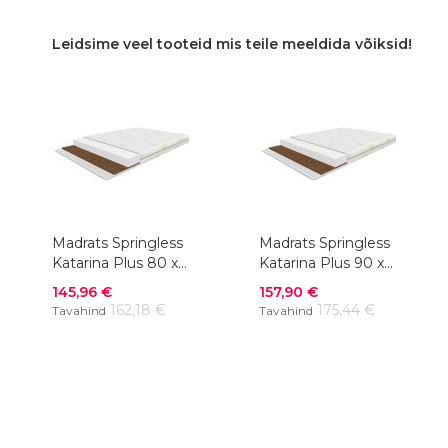
Leidsime veel tooteid mis teile meeldida võiksid!
Madrats Springless
Madrats Springless
Katarina Plus 80 x
Katarina Plus 90 x
200 cm
200 cm
Soodushind
Soodushind
145,96 €
157,90 €
162,18 €
175,44 €
Tavahind
Tavahind