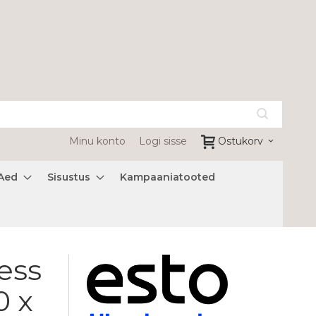
Minu konto
Logi sisse
Ostukorv
Aed
Sisustus
Kampaaniatooted
ess
0 x