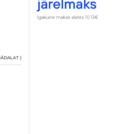
Igakuine makse alates 10.13€
lus
NÄDALAT )