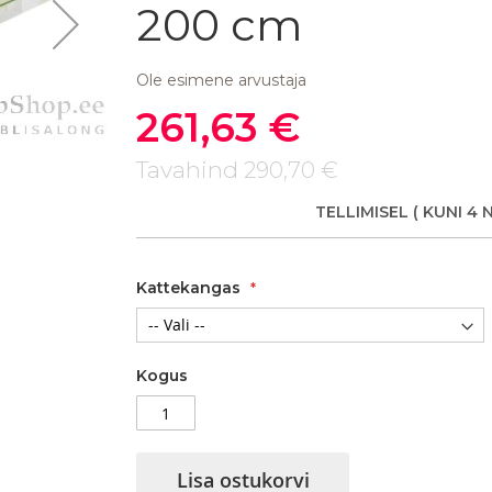
200 cm
Ole esimene arvustaja
261,63 €
Soodushind
Madrats Springless Katarina P
Tavahind
290,70 €
TELLIMISEL
( KUNI 4 
Kattekangas
Kogus
Lisa ostukorvi