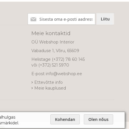
Liitu
Liitu
meie
uudiskirjaga!
Meie kontaktid
OÜ Webshop Interior
Vabaduse 1, Võru, 65609
Helistage
(+372) 78 60 145
või
(+372) 521 5970
E-post
info@webshop.ee
Ettevõtte info
Meie kauplused
alhulgas
Kohendan
Olen nõus
smärkidel.
970