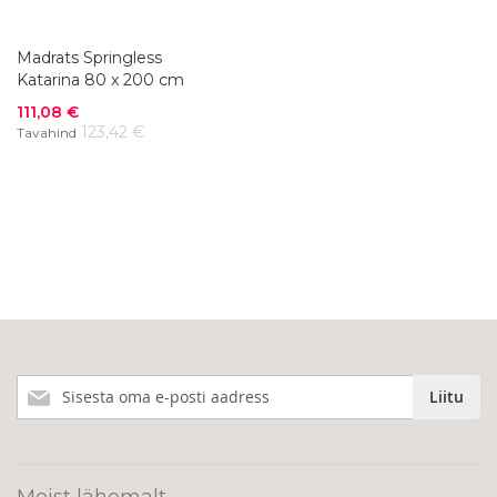
Madrats Springless
Katarina 80 x 200 cm
Soodushind
111,08 €
123,42 €
Tavahind
Liitu
Liitu
meie
uudiskirjaga!
Meist lähemalt