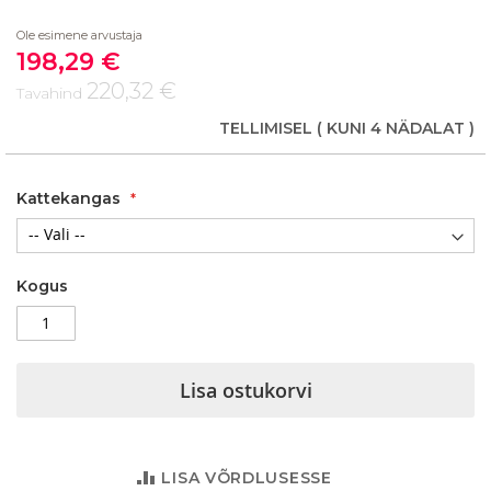
beginning
Ole esimene arvustaja
of
198,29 €
the
Soodushind
images
220,32 €
Tavahind
gallery
TELLIMISEL
( KUNI 4 NÄDALAT )
Kattekangas
Kogus
Lisa ostukorvi
LISA VÕRDLUSESSE