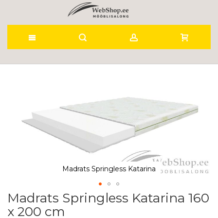
Skip
to
Skip
to
Content
the
end
of
the
images
gallery
Madrats Springless Katarina
Madrats Springless Katarina 160
Skip
to
x 200 cm
the