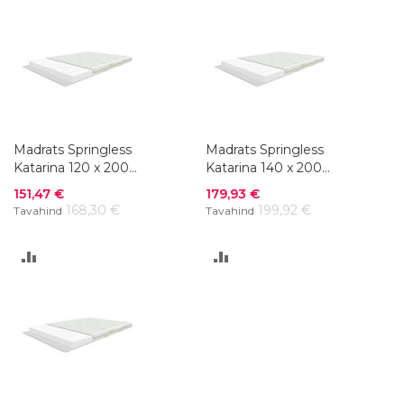
VÕRDLUSESSE
VÕRDLUSESSE
Madrats Springless
Madrats Springless
Katarina 120 x 200
Katarina 140 x 200
cm
cm
Soodushind
Soodushind
151,47 €
179,93 €
168,30 €
199,92 €
Tavahind
Tavahind
LISA
LISA
VÕRDLUSESSE
VÕRDLUSESSE