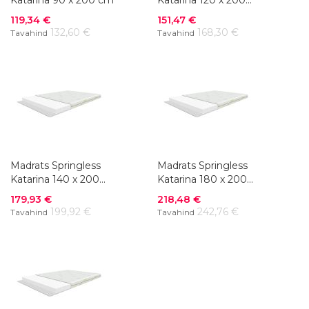
cm
Soodushind
Soodushind
119,34 €
151,47 €
132,60 €
168,30 €
Tavahind
Tavahind
Madrats Springless
Madrats Springless
Katarina 140 x 200
Katarina 180 x 200
cm
cm
Soodushind
Soodushind
179,93 €
218,48 €
199,92 €
242,76 €
Tavahind
Tavahind