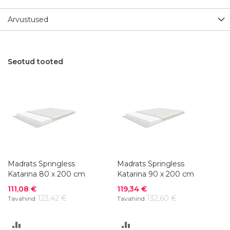
Arvustused
Seotud tooted
Madrats Springless
Madrats Springless
Katarina 80 x 200 cm
Katarina 90 x 200 cm
Soodushind
Soodushind
111,08 €
119,34 €
123,42 €
132,60 €
Tavahind
Tavahind
LISA
LISA