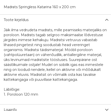
Madrats Springless Katarina 160 x 200 cm
Toote kirjeldus
Jäik ilma vedrudeta madrats, mille peamiseks materjaliks on
poroloon. Madrats tagab selgroo maksimaalse lõdvestuse
järgides inimese kehakuju. Madratsi vetruvus vabastab
lihased pingetest ning soodustab head vereringet
organismis. Madratsi täidismaterjal: Mööbli poroloon
(vahtpolüuretaan) on vähenõudlik, antiallergiline materjal,
üks levinumaid madratsite tööstuses. Suurepärane ost
säästlikuimale ostjale! Mudel on sobilik igas eas inimestele
ning on loodud nendele, kellel on aktiivne või mõõdukalt
aktiivne eluviis. Madratsit on võimalik osta kas tavalise
kattekangaga või puuvillase kattekangaga.
Läbilõige:
1. Poroloon 120 mm
Lisainfo