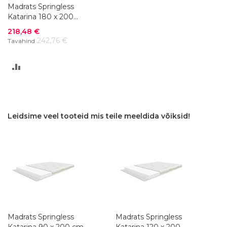
Madrats Springless
Katarina 180 x 200
cm
Soodushind
218,48 €
242,76 €
Tavahind
LISA
VÕRDLUSESSE
Leidsime veel tooteid mis teile meeldida võiksid!
Madrats Springless
Madrats Springless
Katarina 90 x 200 cm
Katarina 120 x 200