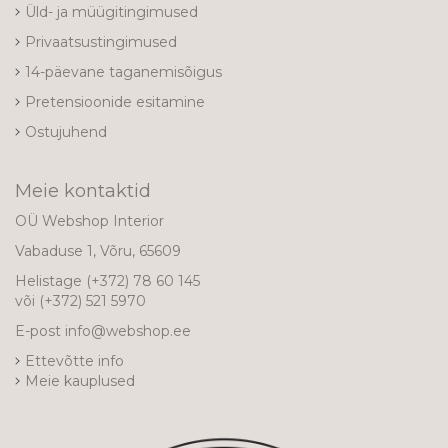
Üld- ja müügitingimused
Privaatsustingimused
14-päevane taganemisõigus
Pretensioonide esitamine
Ostujuhend
Meie kontaktid
OÜ Webshop Interior
Vabaduse 1, Võru, 65609
Helistage
(+372) 78 60 145
või
(+372) 521 5970
E-post
info@webshop.ee
Ettevõtte info
Meie kauplused