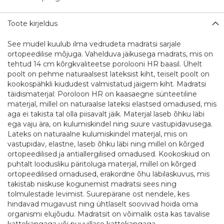
Toote kirjeldus
See mudel kuulub ilma vedrudeta madratsi sarjale
ortopeedilise mõjuga. Vahelduva jäikusega madrats, mis on
tehtud 14 cm kõrgkvaliteetse porolooni HR baasil. Ühelt
poolt on pehme naturaalsest lateksist kiht, teiselt poolt on
kookospähkli kiududest valmistatud jäigem kiht. Madratsi
täidismaterjal: Poroloon HR on kaasaegne sünteetiline
materjal, millel on naturaalse lateksi elastsed omadused, mis
aga ei takista tal olla piisavalt jäik. Materjal laseb õhku läbi
ega vaju ära, on kulumiskindel ning suure vastupidavusega.
Lateks on naturaalne kulumiskindel materjal, mis on
vastupidav, elastne, laseb õhku läbi ning millel on kõrged
ortopeedilised ja antiallergilised omadused. Kookoskiud on
puhtalt loodusliku päritoluga materjal, millel on kõrged
ortopeedilised omadused, erakordne õhu läbilaskuvus, mis
takistab niiskuse kogunemist madratsi sees ning
tolmulestade levimist. Suurepärane ost nendele, kes
hindavad mugavust ning ühtlaselt soovivad hoida oma
organismi elujõudu. Madratsit on võimalik osta kas tavalise
kattekangaga või puuvillase kattekangaga.