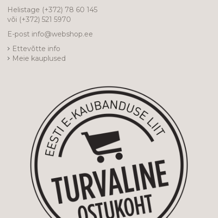
Helistage
(+372) 78 60 145
või
(+372) 521 5970
E-post
info@webshop.ee
Ettevõtte info
Meie kauplused