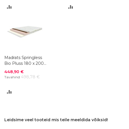
LISA
LISA
VÕRDLUSESSE
VÕRDLUSESSE
Madrats Springless
Bio Pluss 180 x 200
cm
Soodushind
448,90 €
498,78 €
Tavahind
LISA
VÕRDLUSESSE
Leidsime veel tooteid mis teile meeldida võiksid!