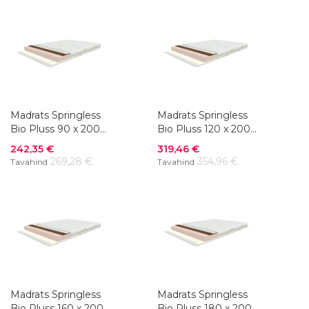
Madrats Springless
Madrats Springless
Bio Pluss 90 x 200
Bio Pluss 120 x 200
cm
cm
Soodushind
Soodushind
242,35 €
319,46 €
269,28 €
354,96 €
Tavahind
Tavahind
Madrats Springless
Madrats Springless
Bio Pluss 160 x 200
Bio Pluss 180 x 200