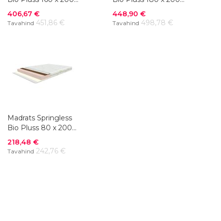
cm
cm
Soodushind
Soodushind
406,67 €
448,90 €
451,86 €
498,78 €
Tavahind
Tavahind
Madrats Springless
Bio Pluss 80 x 200
cm
Soodushind
218,48 €
242,76 €
Tavahind