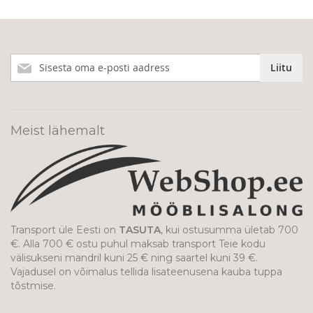
Liitu
Liitu
meie
uudiskirjaga!
Meist lähemalt
Transport üle Eesti on
TASUTA
, kui ostusumma ületab 700
€. Alla 700 € ostu puhul maksab transport Teie kodu
välisukseni mandril kuni 25 € ning saartel kuni 39 €.
Vajadusel on võimalus tellida lisateenusena kauba tuppa
tõstmise.