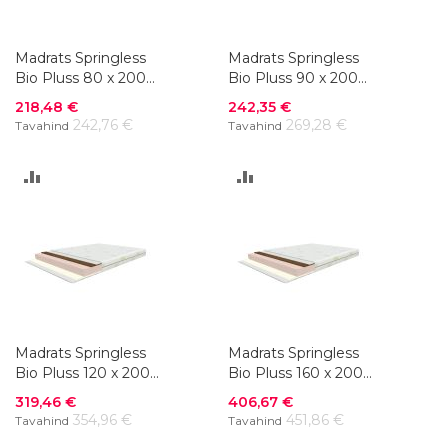
Madrats Springless
Madrats Springless
Bio Pluss 80 x 200
Bio Pluss 90 x 200
cm
cm
Soodushind
Soodushind
218,48 €
242,35 €
242,76 €
269,28 €
Tavahind
Tavahind
LISA
LISA
VÕRDLUSESSE
VÕRDLUSESSE
Madrats Springless
Madrats Springless
Bio Pluss 120 x 200
Bio Pluss 160 x 200
cm
cm
Soodushind
Soodushind
319,46 €
406,67 €
354,96 €
451,86 €
Tavahind
Tavahind