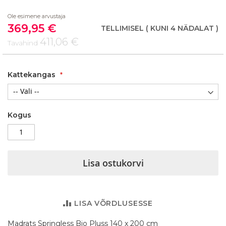
beginning
Ole esimene arvustaja
of
369,95 €
the
Soodushind
TELLIMISEL
( KUNI 4 NÄDALAT )
images
411,06 €
Tavahind
gallery
Kattekangas
Kogus
Lisa ostukorvi
LISA VÕRDLUSESSE
Madrats Springless Bio Pluss 140 x 200 cm