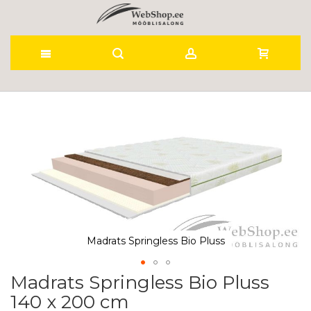
Skip
to
Skip
to
Content
the
end
of
the
images
gallery
Madrats Springless Bio Pluss
Madrats Springless Bio Pluss
Skip
to
140 x 200 cm
the