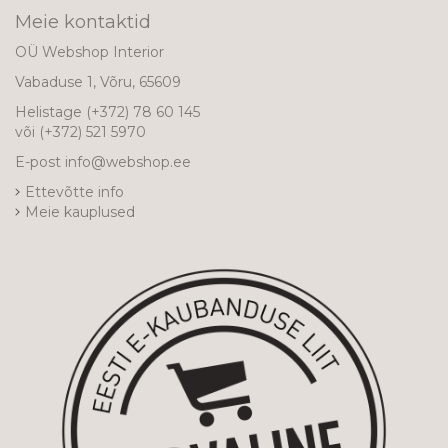
Meie kontaktid
OÜ Webshop Interior
Vabaduse 1, Võru, 65609
Helistage
(+372) 78 60 145
või
(+372) 521 5970
E-post
info@webshop.ee
Ettevõtte info
Meie kauplused