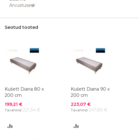
Arvustused
Seotud tooted
Kušett Diana 80 x
Kušett Diana 90 x
200 cm
200 cm
Soodushind
Soodushind
199,21 €
223,07 €
221,34 €
247,86 €
Tavahind
Tavahind
LISA
LISA
VÕRDLUSESSE
VÕRDLUSESSE