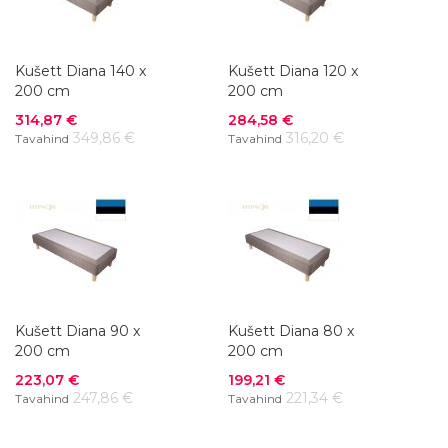
Kušett Diana 140 x
Kušett Diana 120 x
200 cm
200 cm
Soodushind
Soodushind
314,87 €
284,58 €
349,86 €
316,20 €
Tavahind
Tavahind
Kušett Diana 90 x
Kušett Diana 80 x
200 cm
200 cm
Soodushind
Soodushind
223,07 €
199,21 €
247,86 €
221,34 €
Tavahind
Tavahind