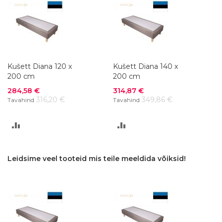
Kušett Diana 120 x
Kušett Diana 140 x
200 cm
200 cm
Soodushind
Soodushind
284,58 €
314,87 €
316,20 €
349,86 €
Tavahind
Tavahind
LISA
LISA
VÕRDLUSESSE
VÕRDLUSESSE
Leidsime veel tooteid mis teile meeldida võiksid!