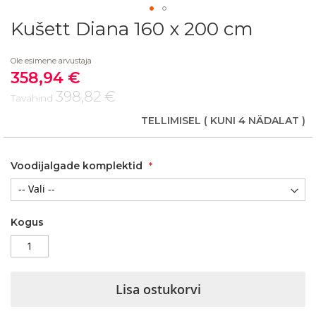
Kušett Diana 160 x 200 cm
Skip
to
the
Ole esimene arvustaja
beginning
358,94 €
Soodushind
of
398,82 €
the
Tavahind
images
TELLIMISEL
( KUNI 4 NÄDALAT )
gallery
Voodijalgade komplektid
Kogus
Lisa ostukorvi