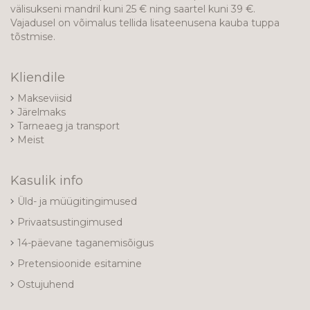
välisukseni mandril kuni 25 € ning saartel kuni 39 €.
Vajadusel on võimalus tellida lisateenusena kauba tuppa
tõstmise.
Kliendile
Makseviisid
Järelmaks
Tarneaeg ja transport
Meist
Kasulik info
Üld- ja müügitingimused
Privaatsustingimused
14-päevane taganemisõigus
Pretensioonide esitamine
Ostujuhend