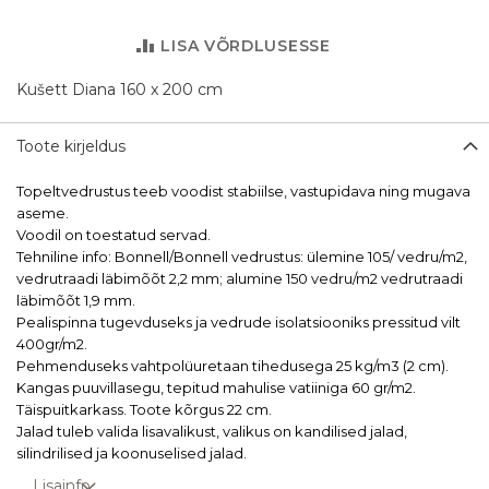
LISA VÕRDLUSESSE
Kušett Diana 160 x 200 cm
Toote kirjeldus
Topeltvedrustus teeb voodist stabiilse, vastupidava ning mugava
aseme.
Voodil on toestatud servad.
Tehniline info: Bonnell/Bonnell vedrustus: ülemine 105/ vedru/m2,
vedrutraadi läbimõõt 2,2 mm; alumine 150 vedru/m2 vedrutraadi
läbimõõt 1,9 mm.
Pealispinna tugevduseks ja vedrude isolatsiooniks pressitud vilt
400gr/m2.
Pehmenduseks vahtpolüuretaan tihedusega 25 kg/m3 (2 cm).
Kangas puuvillasegu, tepitud mahulise vatiiniga 60 gr/m2.
Täispuitkarkass. Toote kõrgus 22 cm.
Jalad tuleb valida lisavalikust, valikus on kandilised jalad,
silindrilised ja koonuselised jalad.
Lisainfo