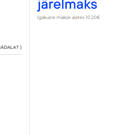
Igakuine makse alates 10.20€
NÄDALAT )
 cm, avatud