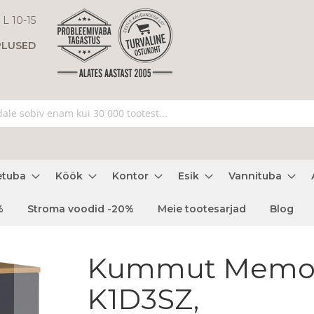
 L 10-15
PLUSED
etuba
Köök
Kontor
Esik
Vannituba
%
Stroma voodid -20%
Meie tootesarjad
Blog
Kummut Memo
K1D3SZ,