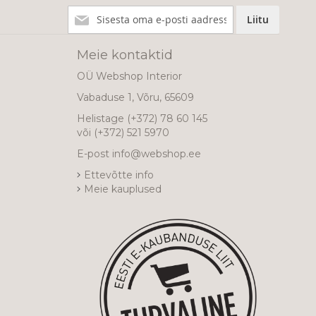
Liitu
Liitu
meie
uudiskirjaga!
Meie kontaktid
OÜ Webshop Interior
Vabaduse 1, Võru, 65609
Helistage
(+372) 78 60 145
või
(+372) 521 5970
E-post
info@webshop.ee
Ettevõtte info
Meie kauplused