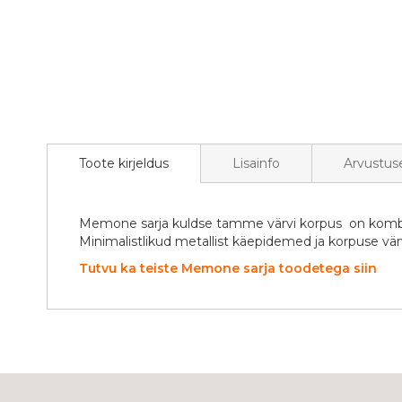
of
the
images
gallery
Toote kirjeldus
Lisainfo
Arvustus
Memone sarja kuldse tamme värvi korpus on kombinee
Minimalistlikud metallist käepidemed ja korpuse värv
Tutvu ka teiste Memone sarja toodetega siin