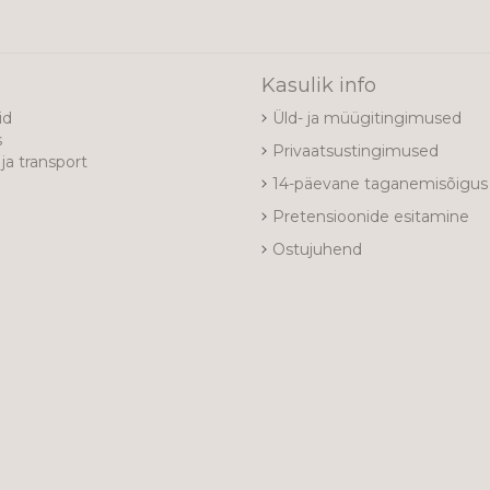
e
Kasulik info
id
Üld- ja müügitingimused
s
Privaatsustingimused
ja transport
14-päevane taganemisõigus
Pretensioonide esitamine
Ostujuhend