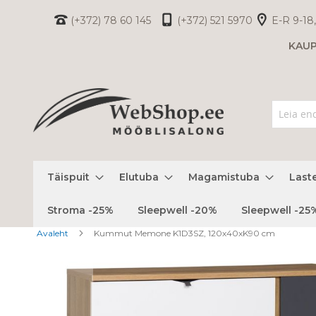
Skip
(+372) 78 60 145
(+372) 521 5970
E-R 9-18,
to
KAU
Content
Täispuit
Elutuba
Magamistuba
Last
Stroma -25%
Sleepwell -20%
Sleepwell -25
Avaleht
Kummut Memone K1D3SZ, 120x40xK90 cm
Skip
to
the
end