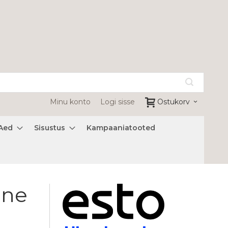
Minu konto
Logi sisse
Ostukorv
Aed
Sisustus
Kampaaniatooted
ne