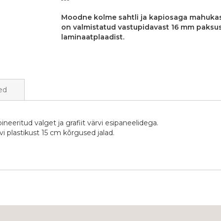
Moodne kolme sahtli ja kapiosaga mahuk
on valmistatud vastupidavast 16 mm paksu
laminaatplaadist.
ed
ritud valget ja grafiit värvi esipaneelidega.
i plastikust 15 cm kõrgused jalad.