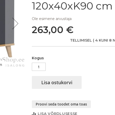
120x40xK90 cm
Ole esimene arvustaja
263,00 €
TELLIMISEL
( 4 KUNI 8 
Kogus
m
Kummut Memone K1D3SZ, 120x40xK90
Lisa ostukorvi
Proovi seda toodet oma toas
LISA VÕRDLUSESSE