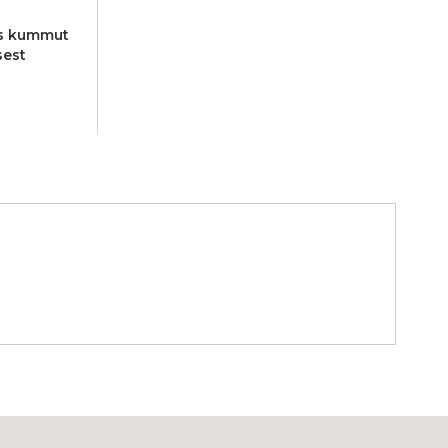
as kummut
sest