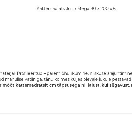
Kattemadrats Juno Mega 90 x 200 x 6.
terjal. Profileeritud – parem õhuliikumine, niiskuse ärajuhtimi
d mahulise vatiiniga, tänu kolmes küljes olevale lukule pestavad
erimõõt kattemadratsit cm täpsusega nii laiust, kui sügavust.