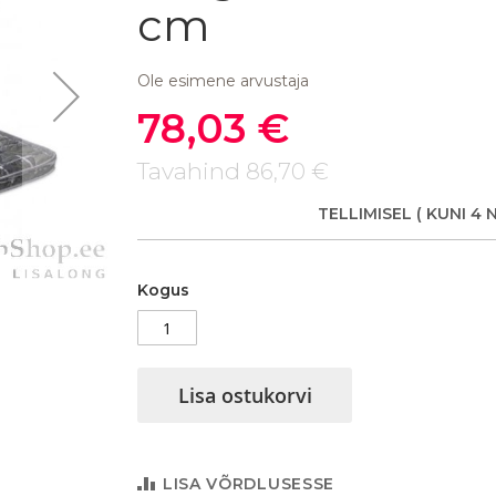
cm
Ole esimene arvustaja
78,03 €
Soodushind
Tavahind
86,70 €
TELLIMISEL
( KUNI 4 
Kattemadrats Juno Mega 90 x 200
Kogus
Lisa ostukorvi
LISA VÕRDLUSESSE