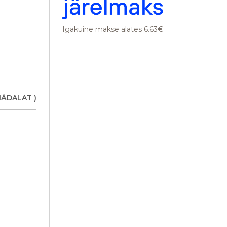
Igakuine makse alates 6.63€
NÄDALAT )
 x 6 cm