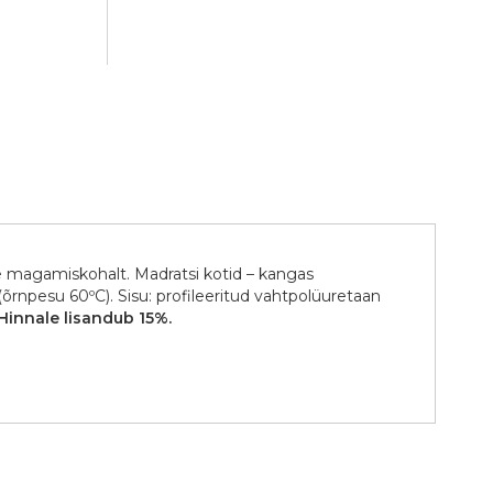
ne magamiskohalt. Madratsi kotid – kangas
(õrnpesu 60ºC). Sisu: profileeritud vahtpolüuretaan
 Hinnale lisandub 15%.