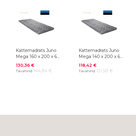
Kattemadrats Juno
Kattemadrats Juno
Mega 160 x 200 x 6
Mega 140 x 200 x 6
cm
cm
Soodushind
Soodushind
130,36 €
118,42 €
144,84 €
131,58 €
Tavahind
Tavahind