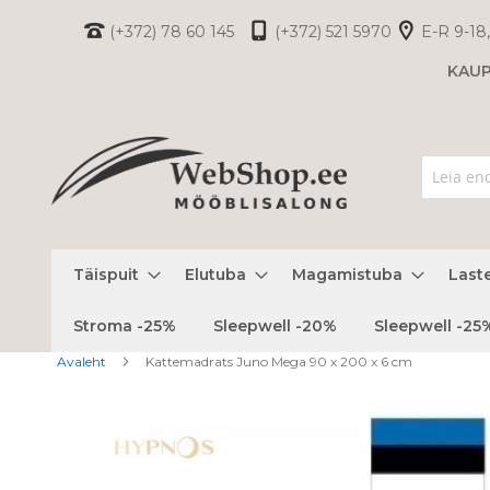
Skip
(+372) 78 60 145
(+372) 521 5970
E-R 9-18,
to
KAU
Content
Täispuit
Elutuba
Magamistuba
Last
Stroma -25%
Sleepwell -20%
Sleepwell -25
Avaleht
Kattemadrats Juno Mega 90 x 200 x 6 cm
Skip
to
the
end