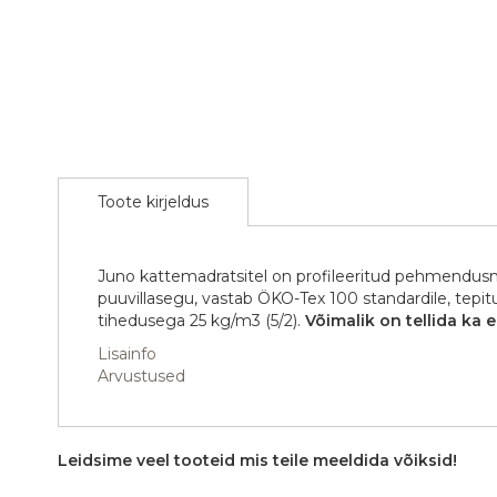
the
images
gallery
Toote kirjeldus
Juno kattemadratsitel on profileeritud pehmendusma
puuvillasegu, vastab ÖKO-Tex 100 standardile, tepitu
tihedusega 25 kg/m3 (5/2).
Võimalik on tellida ka 
Lisainfo
Arvustused
Leidsime veel tooteid mis teile meeldida võiksid!