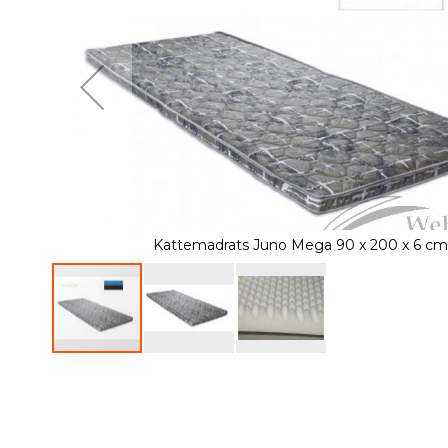
of
the
images
gallery
Kattemadrats Juno Mega 90 x 200 x 6 cm
Skip
to
the
beginning
of