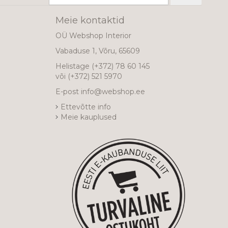
uudiskirjaga!
Meie kontaktid
OÜ Webshop Interior
Vabaduse 1, Võru, 65609
Helistage
(+372) 78 60 145
või
(+372) 521 5970
E-post
info@webshop.ee
Ettevõtte info
Meie kauplused