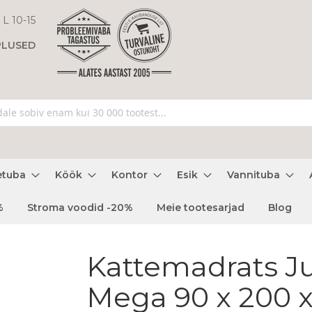
 L 10-15
PLUSED
etuba
Köök
Kontor
Esik
Vannituba
%
Stroma voodid -20%
Meie tootesarjad
Blog
Kattemadrats J
Mega 90 x 200 x