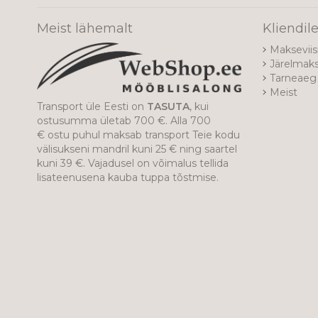
Meist lähemalt
Kliendil
Makseviis
Järelmak
Tarneaeg 
Meist
Transport üle Eesti on
TASUTA
, kui
ostusumma ületab 700 €. Alla 700
€ ostu puhul maksab transport Teie kodu
välisukseni mandril kuni 25 € ning saartel
kuni 39 €. Vajadusel on võimalus tellida
lisateenusena kauba tuppa tõstmise.