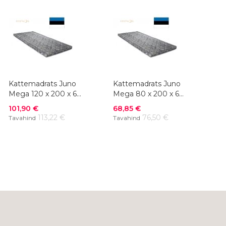
Kattemadrats Juno
Kattemadrats Juno
Mega 120 x 200 x 6
Mega 80 x 200 x 6
cm
cm
Soodushind
Soodushind
101,90 €
68,85 €
113,22 €
76,50 €
Tavahind
Tavahind