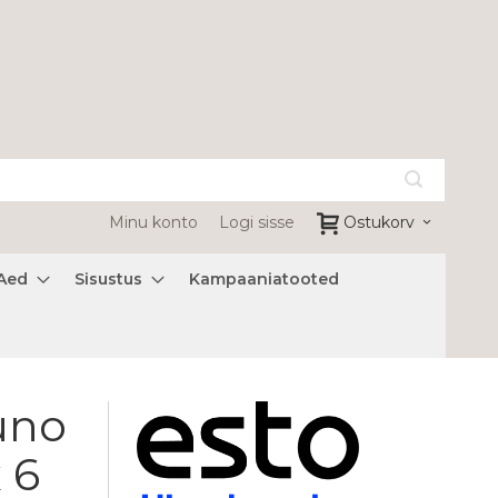
Minu konto
Logi sisse
Ostukorv
Aed
Sisustus
Kampaaniatooted
uno
 6