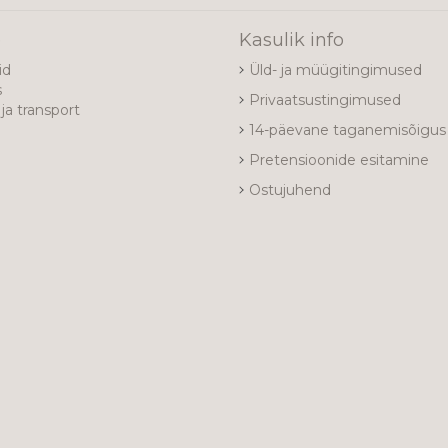
e
Kasulik info
id
Üld- ja müügitingimused
s
Privaatsustingimused
ja transport
14-päevane taganemisõigus
Pretensioonide esitamine
Ostujuhend