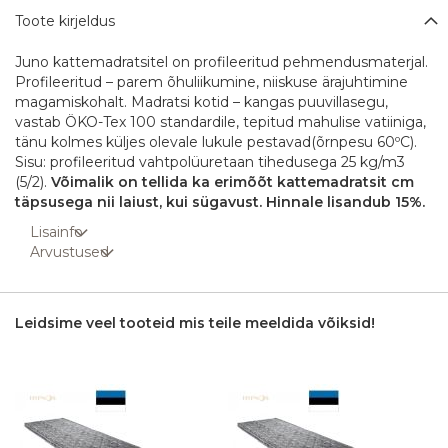
Toote kirjeldus
Juno kattemadratsitel on profileeritud pehmendusmaterjal.
Profileeritud – parem õhuliikumine, niiskuse ärajuhtimine
magamiskohalt. Madratsi kotid – kangas puuvillasegu,
vastab ÖKO-Tex 100 standardile, tepitud mahulise vatiiniga,
tänu kolmes küljes olevale lukule pestavad(õrnpesu 60ºC).
Sisu: profileeritud vahtpolüuretaan tihedusega 25 kg/m3
(5/2).
Võimalik on tellida ka erimõõt kattemadratsit cm
täpsusega nii laiust, kui sügavust. Hinnale lisandub 15%.
Lisainfo
Arvustused
Leidsime veel tooteid mis teile meeldida võiksid!