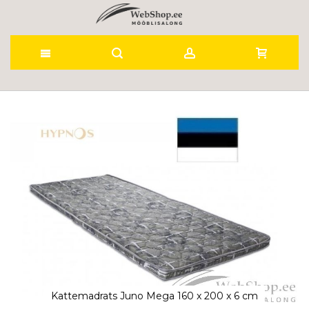
Skip
to
Skip
to
Content
the
end
of
the
images
gallery
Kattemadrats Juno Mega 160 x 200 x 6 cm