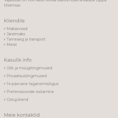
Vajadusel on võimalus tellida lisateenusena kauba tuppa
tõstmise.
Kliendile
Makseviisid
Järelmaks
Tarneaeg ja transport
Meist
Kasulik info
Üld- ja müügitingimused
Privaatsustingimused
14-päevane taganemisõigus
Pretensioonide esitamine
Ostujuhend
Meie kontaktid