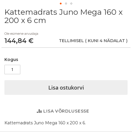
Kattemadrats Juno Mega 160 x
Skip
to
200 x 6 cm
the
beginning
Ole esimene arvustaja
of
144,84 €
the
TELLIMISEL
( KUNI 4 NÄDALAT )
images
gallery
Kogus
Lisa ostukorvi
LISA VÕRDLUSESSE
Kattemadrats Juno Mega 160 x 200 x 6.