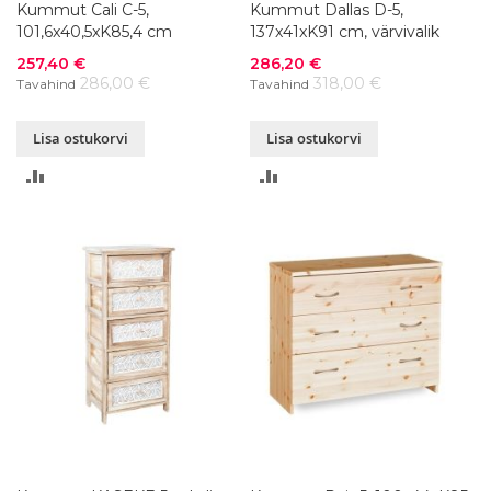
Kummut Cali C-5,
Kummut Dallas D-5,
101,6x40,5xK85,4 cm
137x41xK91 cm, värvivalik
Soodushind
Soodushind
257,40 €
286,20 €
286,00 €
318,00 €
Tavahind
Tavahind
Lisa ostukorvi
Lisa ostukorvi
LISA
LISA
VÕRDLUSESSE
VÕRDLUSESSE