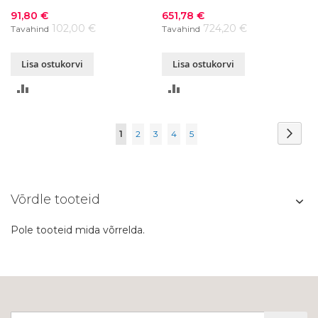
pesukastiga
Soodushind
Soodushind
91,80 €
651,78 €
102,00 €
724,20 €
Tavahind
Tavahind
Lisa ostukorvi
Lisa ostukorvi
LISA
LISA
VÕRDLUSESSE
VÕRDLUSESSE
Page
Page
Järg
You're
Page
Page
Page
Page
1
2
3
4
5
currently
reading
Võrdle tooteid
page
Pole tooteid mida võrrelda.
Liitu