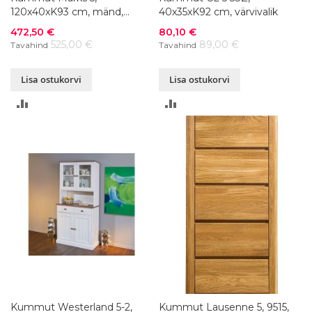
120x40xK93 cm, mänd,
40x35xK92 cm, värvivalik
värvivalik
Soodushind
Soodushind
472,50 €
80,10 €
525,00 €
89,00 €
Tavahind
Tavahind
Lisa ostukorvi
Lisa ostukorvi
LISA
LISA
VÕRDLUSESSE
VÕRDLUSESSE
Kummut Westerland 5-2,
Kummut Lausenne 5, 9515,