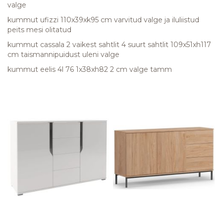
valge
kummut ufizzi 110x39xk95 cm varvitud valge ja iluliistud
peits mesi olitatud
kummut cassala 2 vaikest sahtlit 4 suurt sahtlit 109x51xh117
cm taismannipuidust uleni valge
kummut eelis 4l 76 1x38xh82 2 cm valge tamm