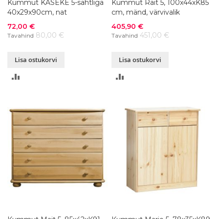
Kummut KASEKE 5-sahtliga
Kummut Rait 5, 100x44xK85
40x29x90cm, nat
cm, mänd, värvivalik
Soodushind
Soodushind
72,00 €
405,90 €
80,00 €
451,00 €
Tavahind
Tavahind
Lisa ostukorvi
Lisa ostukorvi
LISA
LISA
VÕRDLUSESSE
VÕRDLUSESSE