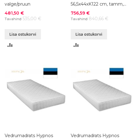
valge/pruun
56,5x44xK122 cm, tamm,
õlitatud
Soodushind
Soodushind
481,50 €
756,59 €
535,00 €
840,66 €
Tavahind
Tavahind
Lisa ostukorvi
Lisa ostukorvi
LISA
LISA
VÕRDLUSESSE
VÕRDLUSESSE
Vedrumadrats Hypnos
Vedrumadrats Hypnos