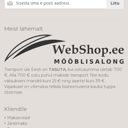
Liitu
meie
uudiskirjaga!
Meist lähemalt
Transport üle Eesti on
TASUTA
, kui ostusumma ületab 700
€. Alla 700 € ostu puhul maksab transport Teie kodu
välisukseni mandril kuni 25 € ning saartel kuni 39 €.
Vajadusel on võimalus tellida lisateenusena kauba tuppa
tõstmise.
Kliendile
Makseviisid
Järelmaks