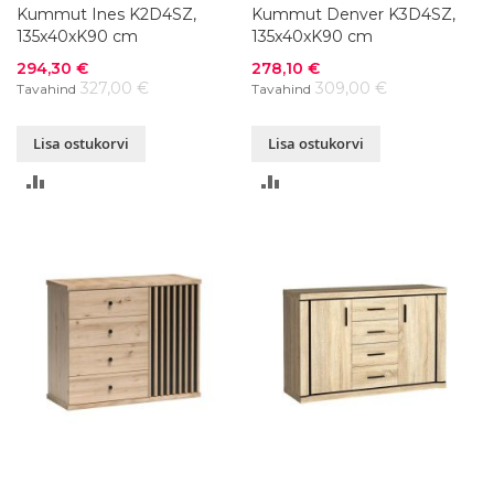
Kummut Ines K2D4SZ,
Kummut Denver K3D4SZ,
135x40xK90 cm
135x40xK90 cm
Soodushind
Soodushind
294,30 €
278,10 €
327,00 €
309,00 €
Tavahind
Tavahind
Lisa ostukorvi
Lisa ostukorvi
LISA
LISA
VÕRDLUSESSE
VÕRDLUSESSE