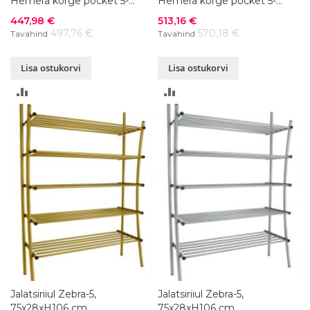
Hemera kõrge pocket 5-
Hemera kõrge pocket 5-
zone 160x200xK23 cm
zone 180x200xK23 cm
Soodushind
Soodushind
447,98 €
513,16 €
497,76 €
570,18 €
Tavahind
Tavahind
Lisa ostukorvi
Lisa ostukorvi
LISA
LISA
VÕRDLUSESSE
VÕRDLUSESSE
Jalatsiriiul Zebra-5,
Jalatsiriiul Zebra-5,
75x28xH106 cm
75x28xH106 cm