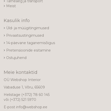
Tarneaeg ja transport
Meist
Kasulik info
Üld- ja müügitingimused
Privaatsustingimused
14-päevane taganemisõigus
Pretensioonide esitamine
Ostujuhend
Meie kontaktid
OÜ Webshop Interior
Vabaduse 1, Võru, 65609
Helistage
(+372) 78 60 145
või
(+372) 521 5970
E-post
info@webshop.ee