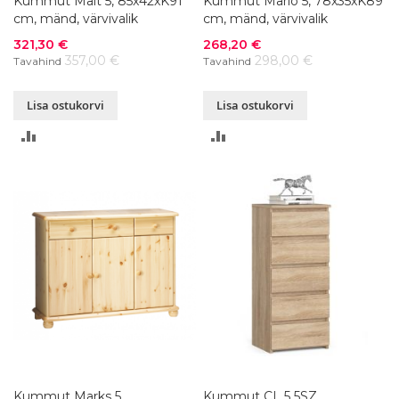
Kummut Mait 5, 85x42xK91
Kummut Mario 5, 78x35xK89
cm, mänd, värvivalik
cm, mänd, värvivalik
Soodushind
Soodushind
321,30 €
268,20 €
357,00 €
298,00 €
Tavahind
Tavahind
Lisa ostukorvi
Lisa ostukorvi
LISA
LISA
VÕRDLUSESSE
VÕRDLUSESSE
Kummut Marks 5,
Kummut CL 5 5SZ,