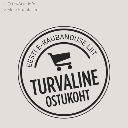
Ettevõtte info
Meie kauplused