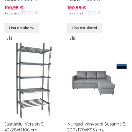
Soodushind
Soodushind
100,98 €
100,98 €
112,20 €
112,20 €
Tavahind
Tavahind
Lisa ostukorvi
Lisa ostukorvi
LISA
LISA
VÕRDLUSESSE
VÕRDLUSESSE
Jalatsiriiul Version-5,
Nurgadiivanvoodi Susanna-5,
43x28xH106 cm
200x170xK93 cm,