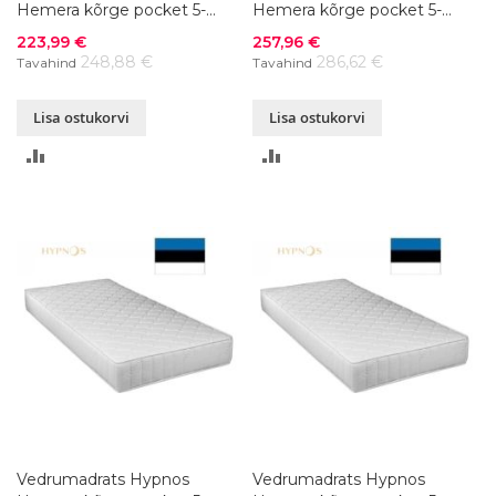
Hemera kõrge pocket 5-
Hemera kõrge pocket 5-
zone 80x200xK23 cm
zone 90x200xK23 cm
Soodushind
Soodushind
223,99 €
257,96 €
248,88 €
286,62 €
Tavahind
Tavahind
Lisa ostukorvi
Lisa ostukorvi
LISA
LISA
VÕRDLUSESSE
VÕRDLUSESSE
Vedrumadrats Hypnos
Vedrumadrats Hypnos