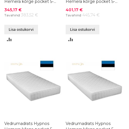
Hemera kõrge pocket 5-
Hemera kõrge pocket 5-
zone 120x200xK23 cm
zone 140x200xK23 cm
Soodushind
Soodushind
345,17 €
401,17 €
383,52 €
445,74 €
Tavahind
Tavahind
Lisa ostukorvi
Lisa ostukorvi
LISA
LISA
VÕRDLUSESSE
VÕRDLUSESSE
Vedrumadrats Hypnos
Vedrumadrats Hypnos