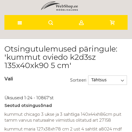
Skip
to
Otsingutulemused päringule:
'kummut oviedo k2d3sz
Content
135x40xk90 5 cm'
Vali
Sorteeri
Üksuseid
1
-
24
-
10867
'st
Seotud otsingusõnad
kummut chicago 3 ukse ja 3 sahtliga 140x44xh86cm puit
tamm varvus naturaalne viimistlus olitatud art 27158
kummut maria 127x38xh78 cm 2 ust 4 sahtlit a8024 mdf