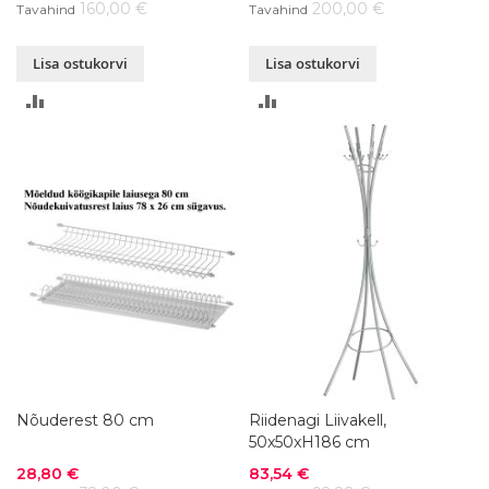
160,00 €
200,00 €
Tavahind
Tavahind
Lisa ostukorvi
Lisa ostukorvi
LISA
LISA
VÕRDLUSESSE
VÕRDLUSESSE
Nõuderest 80 cm
Riidenagi Liivakell,
50x50xH186 cm
Soodushind
Soodushind
28,80 €
83,54 €