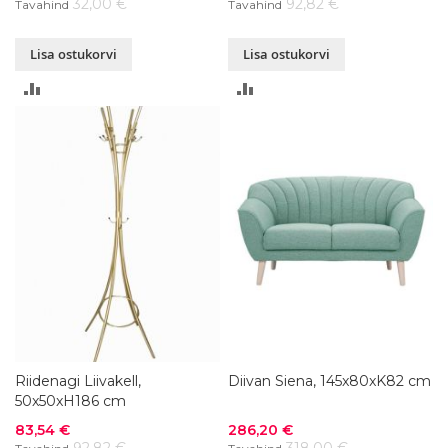
32,00 €
92,82 €
Tavahind
Tavahind
Lisa ostukorvi
Lisa ostukorvi
LISA
LISA
VÕRDLUSESSE
VÕRDLUSESSE
Riidenagi Liivakell,
Diivan Siena, 145x80xK82 cm
50x50xH186 cm
Soodushind
Soodushind
83,54 €
286,20 €
92,82 €
318,00 €