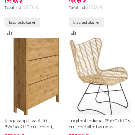
Soodushind
Soodushind
172,58 €
195,53 €
191,76 €
217,26 €
Tavahind
Tavahind
Lisa ostukorvi
Lisa ostukorvi
LISA
LISA
VÕRDLUSESSE
VÕRDLUSESSE
Kingakapp Liva A-101,
Tugitool Indiana, 69x70xK103
82x34xK130 cm, mänd,
cm, metall + bambus
värvivalik
Soodushind
Soodushind