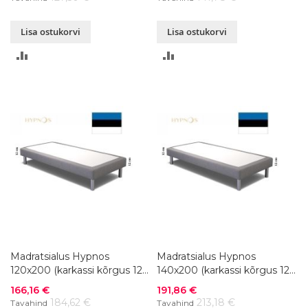
Lisa ostukorvi
Lisa ostukorvi
LISA
LISA
VÕRDLUSESSE
VÕRDLUSESSE
Madratsialus Hypnos
Madratsialus Hypnos
120x200 (karkassi kõrgus 12
140x200 (karkassi kõrgus 12
cm)
cm)
Soodushind
Soodushind
166,16 €
191,86 €
184,62 €
213,18 €
Tavahind
Tavahind