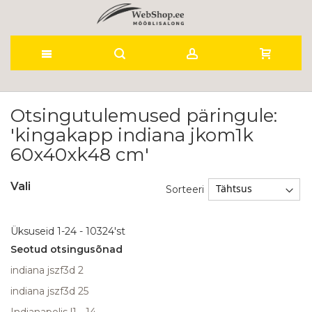
Skip
to
Otsingutulemused päringule:
'kingakapp indiana jkom1k
Content
60x40xk48 cm'
Vali
Sorteeri
Üksuseid
1
-
24
-
10324
'st
Seotud otsingusõnad
indiana jszf3d 2
indiana jszf3d 25
Indianapolis l1 - 14