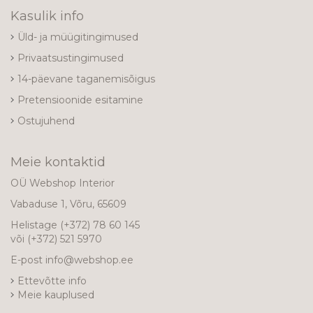
Kasulik info
Üld- ja müügitingimused
Privaatsustingimused
14-päevane taganemisõigus
Pretensioonide esitamine
Ostujuhend
Meie kontaktid
OÜ Webshop Interior
Vabaduse 1, Võru, 65609
Helistage
(+372) 78 60 145
või
(+372) 521 5970
E-post
info@webshop.ee
Ettevõtte info
Meie kauplused