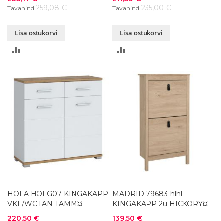
259,08 €
235,00 €
Tavahind
Tavahind
Lisa ostukorvi
Lisa ostukorvi
LISA
LISA
VÕRDLUSESSE
VÕRDLUSESSE
HOLA HOLG07 KINGAKAPP
MADRID 79683-hlhl
VKL/WOTAN TAMM¤
KINGAKAPP 2u HICKORY¤
Soodushind
Soodushind
220,50 €
139,50 €