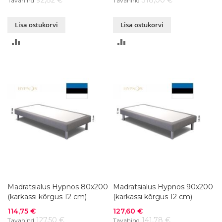
Tavahind
Tavahind
Lisa ostukorvi
Lisa ostukorvi
LISA
LISA
VÕRDLUSESSE
VÕRDLUSESSE
Madratsialus Hypnos 80x200
Madratsialus Hypnos 90x200
(karkassi kõrgus 12 cm)
(karkassi kõrgus 12 cm)
Soodushind
Soodushind
114,75 €
127,60 €
127,50 €
141,78 €
Tavahind
Tavahind