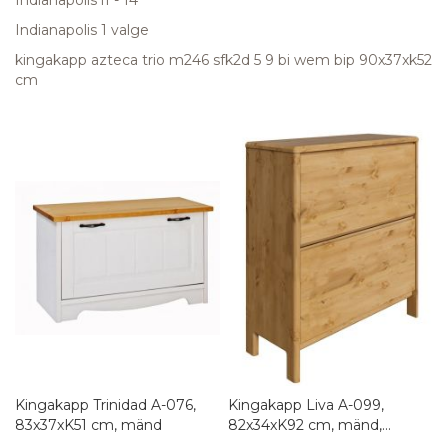
Indianapolis 1 valge
kingakapp azteca trio m246 sfk2d 5 9 bi wem bip 90x37xk52
cm
Kingakapp Trinidad A-076,
Kingakapp Liva A-099,
83x37xK51 cm, mänd
82x34xK92 cm, mänd,
värvivalik