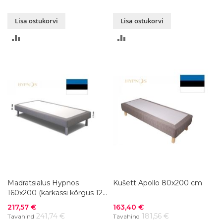
Lisa ostukorvi
Lisa ostukorvi
LISA
LISA
VÕRDLUSESSE
VÕRDLUSESSE
Madratsialus Hypnos
Kušett Apollo 80x200 cm
160x200 (karkassi kõrgus 12
cm)
Soodushind
Soodushind
217,57 €
163,40 €
241,74 €
181,56 €
Tavahind
Tavahind