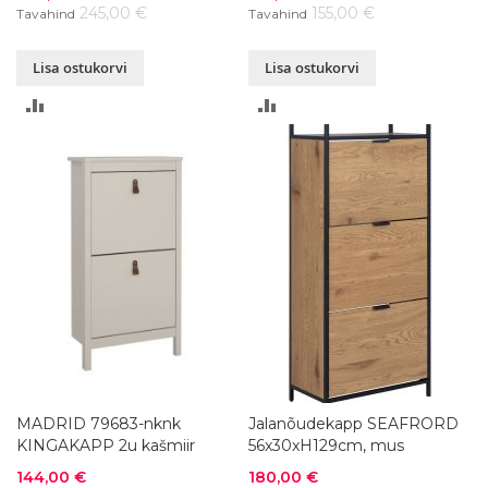
245,00 €
155,00 €
Tavahind
Tavahind
Lisa ostukorvi
Lisa ostukorvi
LISA
LISA
VÕRDLUSESSE
VÕRDLUSESSE
MADRID 79683-nknk
Jalanõudekapp SEAFRORD
KINGAKAPP 2u kašmiir
56x30xH129cm, mus
Soodushind
Soodushind
144,00 €
180,00 €