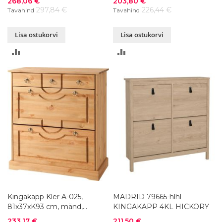
268,06 €
203,80 €
297,84 €
226,44 €
Tavahind
Tavahind
Lisa ostukorvi
Lisa ostukorvi
LISA
LISA
VÕRDLUSESSE
VÕRDLUSESSE
Kingakapp Kler A-025,
MADRID 79665-hlhl
81x37xK93 cm, mänd,
KINGAKAPP 4KL HICKORY
värvivalik
Soodushind
Soodushind
233,17 €
211,50 €