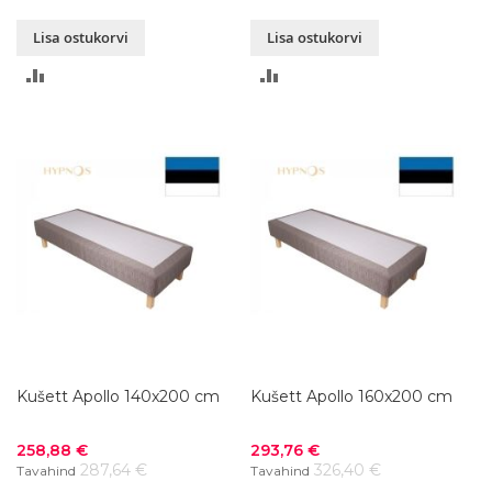
Lisa ostukorvi
Lisa ostukorvi
LISA
LISA
VÕRDLUSESSE
VÕRDLUSESSE
Kušett Apollo 140x200 cm
Kušett Apollo 160x200 cm
Soodushind
Soodushind
258,88 €
293,76 €
287,64 €
326,40 €
Tavahind
Tavahind