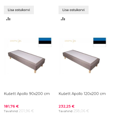
Lisa ostukorvi
Lisa ostukorvi
LISA
LISA
VÕRDLUSESSE
VÕRDLUSESSE
Kušett Apollo 90x200 cm
Kušett Apollo 120x200 cm
Soodushind
Soodushind
181,76 €
232,25 €
201,96 €
258,06 €
Tavahind
Tavahind